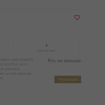
4
Salles de bain
tagne, cette propriété
Prix sur demande
LE SOUFFLE sur le
. Un panorama
vers un mur-rideau de
t...
Voir les détails