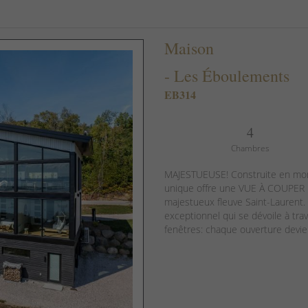
Maison
-
Les Éboulements
EB314
4
Chambres
MAJESTUEUSE! Construite en mon
unique offre une VUE À COUPER 
majestueux fleuve Saint-Laurent
exceptionnel qui se dévoile à tra
fenêtres: chaque ouverture devien