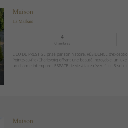
Maison
La Malbaie
4
Chambres
LIEU DE PRESTIGE prisé par son histoire. RÉSIDENCE d'exceptio
Pointe-au-Pic (Charlevoix) offrant une beauté incroyable, un luxe
un charme intemporel. ESPACE de vie à faire rêver. 4 cc, 3 sdb, ce
Maison