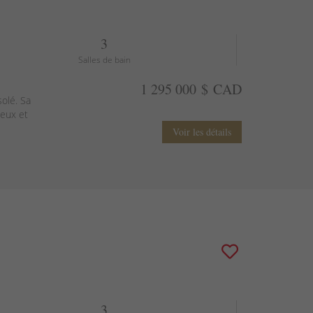
3
Salles de bain
1 295 000 $ CAD
solé. Sa
neux et
Voir les détails
3