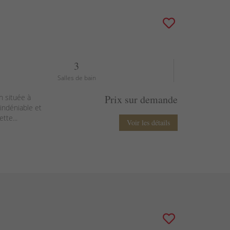
3
Salles de bain
n située à
Prix sur demande
 indéniable et
tte...
Voir les détails