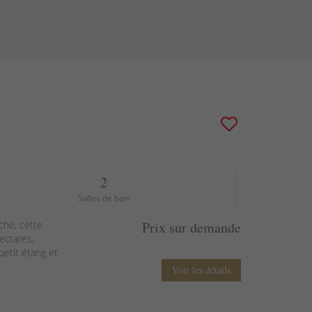
2
Salles de bain
ché, cette
Prix sur demande
ectares,
etit étang et
Voir les détails