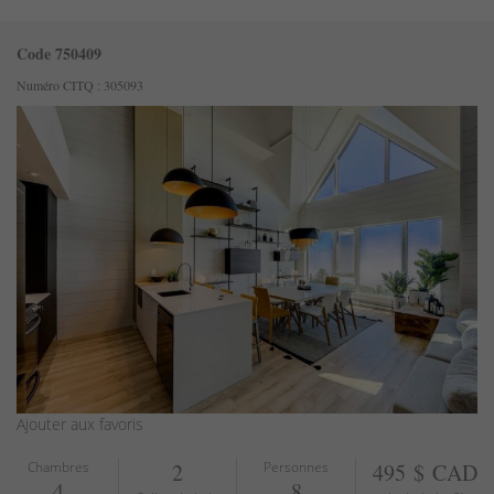
Code 750409
Numéro CITQ : 305093
Ajouter aux favoris
Chambres
2
Personnes
495 $ CAD
4
8