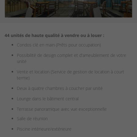
44 unités de haute qualité à vendre ou à louer :
Condos clé en main (Prêts pour occupation)
Possibilité de design complet et d'ameublement de votre
unité
Vente et location (Service de gestion de location à court
terme)
Deux à quatre chambres à coucher par unité
Lounge dans le bâtiment central
Terrasse panoramique avec vue exceptionnelle
Salle de réunion
Piscine intérieure/extérieure