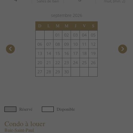
Salles de bain
/nuit, (min. 2)
septembre
2026
D
L
M
M
J
V
S
01
02
03
04
05
06
07
08
09
10
11
12
keyboard_arrow_left
keyboard_arrow_right
13
14
15
16
17
18
19
20
21
22
23
24
25
26
27
28
29
30
Réservé
Disponible
Condo à louer
Baie-Saint-Paul