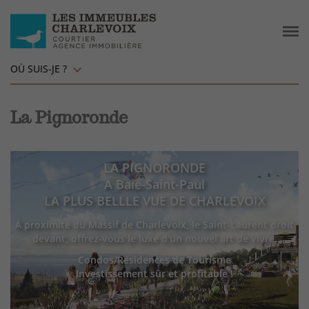
OÙ SUIS-JE ?
La Pignoronde
LA PIGNORONDE
A Baie-Saint-Paul
LA PLUS BELLLE VUE DE CHARLEVOIX
À proximité du Massif de Charlevoix, le Saint-Laurent droit
devant,
offrez-vous le luxe d'un nouvel art de vivre.
Condos/Résidences de Tourisme
Investissement sûr et profitable !