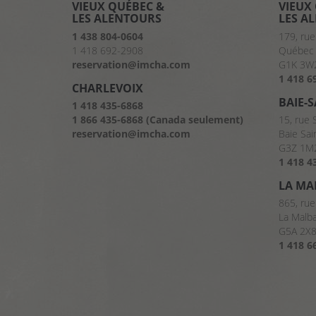
VIEUX QUÉBEC &
VIEUX
LES ALENTOURS
LES A
1 438 804-0604
179, rue
1 418 692-2908
Québec 
reservation@imcha.com
G1K 3W
1 418 6
CHARLEVOIX
BAIE-
1 418 435-6868
1 866 435-6868 (Canada seulement)
15, rue 
reservation@imcha.com
Baie Sai
G3Z 1M
1 418 4
LA MA
865, rue
La Malb
G5A 2X
1 418 6