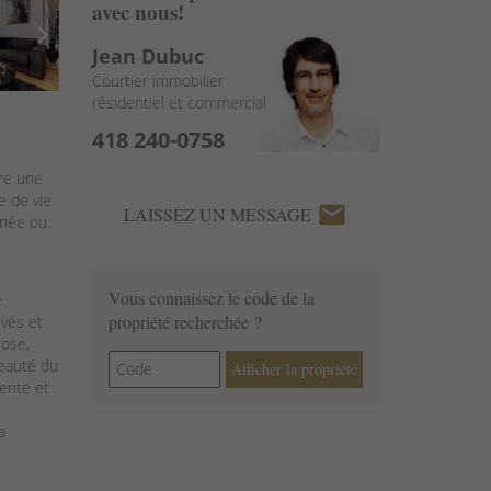
avec nous!
chevron_right
Jean Dubuc
Courtier immobilier
résidentiel et commercial
418 240-0758
fre une
e de vie
email
LAISSEZ UN MESSAGE
nnée ou
Vous connaissez le code de la
e
propriété recherchée ?
evés et
iose,
beauté du
Afficher la propriété
tente et
a