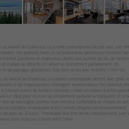
é du Massif de Charlevoix, ce jumelé contemporain décoré avec soin of
nnantes. Ses plafonds hauts et sa fenestration généreuse inondent l'air
e à la fois grandiose et chaleureux. Après une journée de ski, de rando
e et invitant où détente et nature se rencontrent parfaitement. Un
r et de paysages grandioses. Doit être vendu avec #centris 17907101
tes du Massif de Charlevoix, ce jumelé contemporain décoré avec goût s
-Laurent et les majestueuses montagnes environnantes. Ses plafonds él
 à concept ouvert de lumière naturelle, créant un espace à la fois grand
al est idéal pour recevoir ou simplement savourer la tranquillité et la 
vélo de montagne, profitez d'un intérieur confortable et invitant où dé
ant un équilibre remarquable entre confort, élégance et environnement
e plein air. À noter : l'immeuble doit être vendu conjointement avec l
ivière-Saint-François (Centris #9017564).