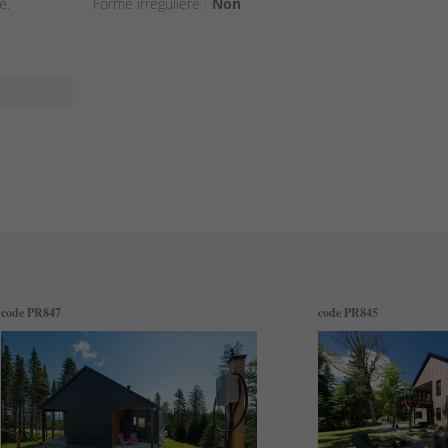
e.
Forme irrégulière :
Non
code PR847
code PR845