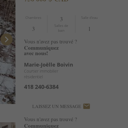
Chambres
3
Salle d'eau
Salles de
3
1
bain
chevron_right
Vous n'avez pas trouvé ?
Communiquez
avec nous!
Marie-Joëlle Boivin
Courtier immobilier
résidentiel
418 240-6384
email
LAISSEZ UN MESSAGE
Vous n'avez pas trouvé ?
Communiquez