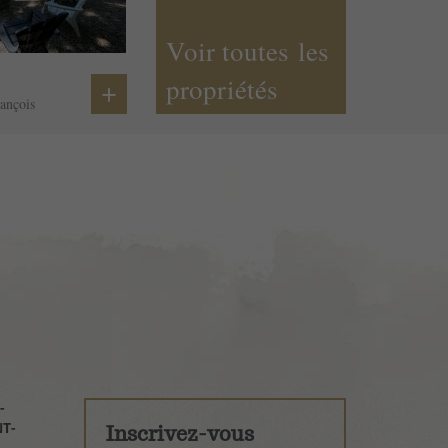
Voir toutes les
propriétés
+
rançois
-
LEVOIX
NT-
ÇOIS
Inscrivez-vous