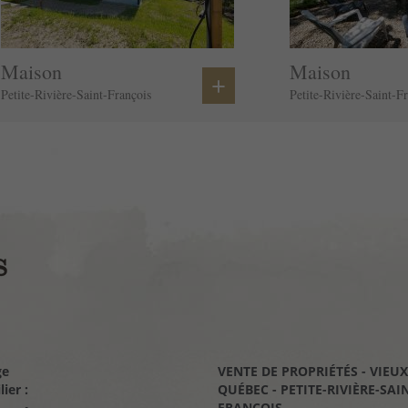
Maison
Maison
+
Petite-Rivière-Saint-François
Petite-Rivière-Saint-F
ge
VENTE DE PROPRIÉTÉS - VIEUX
VENTE DE PROPRIÉTÉS - CHAR
ier :
QUÉBEC - PETITE-RIVIÈRE-SAI
- PETITE-RIVIÈRE-SAINT-FRAN
FRANÇOIS