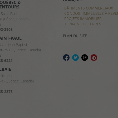
 QUÉBEC &
BÂTIMENTS COMMERCIAUX
LENTOURS
BÂTIMENTS COMMERCIAUX
CONDOS
IMMEUBLES À REVE
CONDOS
PROJETS IMMOBILIER
IMMEUBLES À REVE
 Saint-Paul
PROJETS IMMOBILIER
TERRAINS ET TERRES
(Québec, Canada)
TERRAINS ET TERRES
2
92-2908
PLAN DU SITE
SAINT-PAUL
Saint Jean Baptiste
nt-Paul (Québec, Canada)
2
35-6221
LBAIE
 Richelieu
aie (Québec, Canada)
8
65-2375