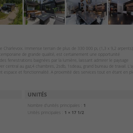
arlevoix. Immense terrain de plus de 330 000 pi, (1,3 x 9,2 arpents) 
ontemporaine de grande qualité, est certainement une opportunité
des fenestrations baignées par la lumière, laissant admirer le paysage
er central au gaz,4 chambres, 2sdb, 1sdeau, grand bureau de travail. L'a
t espace et fonctionnalité. A proximité des services tout en étant en pl
UNITÉS
Nombre d'unités principales :
1
Unités principales :
1 × 17 1/2