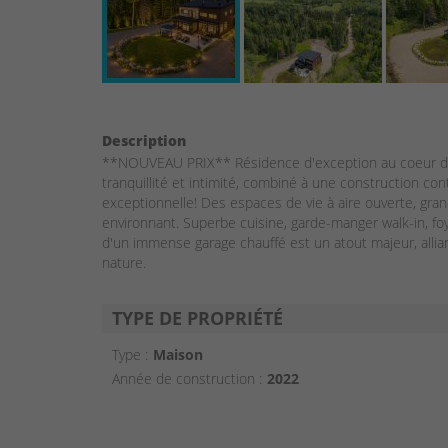
Description
**NOUVEAU PRIX** Résidence d'exception au coeur de Ch
tranquillité et intimité, combiné à une construction c
exceptionnelle! Des espaces de vie à aire ouverte, gran
environnant. Superbe cuisine, garde-manger walk-in, foy
d'un immense garage chauffé est un atout majeur, allian
nature.
TYPE DE PROPRIÉTÉ
Type :
Maison
Année de construction :
2022