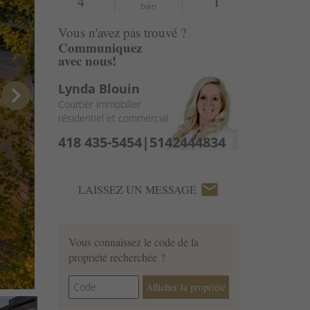
4
1
bain
Vous n'avez pas trouvé ?
Communiquez
avec nous!
Lynda Blouin
chevron_right
Courtier immobilier
résidentiel et commercial
418 435-5454|5142444834
email
LAISSEZ UN MESSAGE
Vous connaissez le code de la
propriété recherchée ?
Afficher la propriété