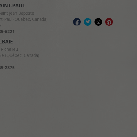
SAINT-PAUL
Saint Jean Baptiste
nt-Paul (Québec, Canada)
2
35-6221
LBAIE
 Richelieu
aie (Québec, Canada)
8
65-2375