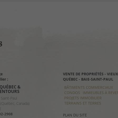
ge
VENTE DE PROPRIÉTÉS - VIEUX
VENTE DE PROPRIÉTÉS - CHAR
ier :
QUÉBEC - BAIE-SAINT-PAUL
- BAIE-SAINT-PAUL
 QUÉBEC &
BÂTIMENTS COMMERCIAUX
BÂTIMENTS COMMERCIAUX
LENTOURS
CONDOS
CONDOS
IMMEUBLES À REVE
IMMEUBLES À REVE
PROJETS IMMOBILIER
PROJETS IMMOBILIER
 Saint-Paul
TERRAINS ET TERRES
TERRAINS ET TERRES
(Québec, Canada)
2
92-2908
PLAN DU SITE