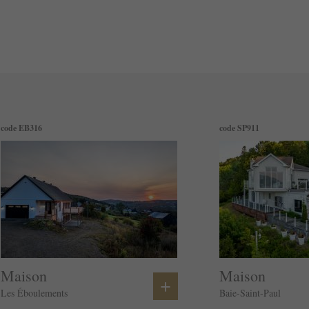
code EB316
code SP911
Maison
Maison
+
Les Éboulements
Baie-Saint-Paul