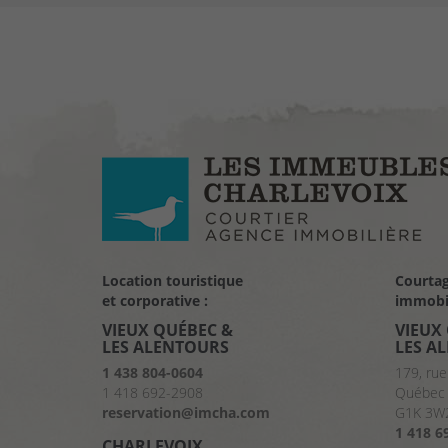
Location touristique
Courta
et corporative :
immobil
VIEUX QUÉBEC &
VIEUX
LES ALENTOURS
LES A
1 438 804-0604
179, rue
1 418 692-2908
Québec 
reservation@imcha.com
G1K 3W
1 418 6
CHARLEVOIX