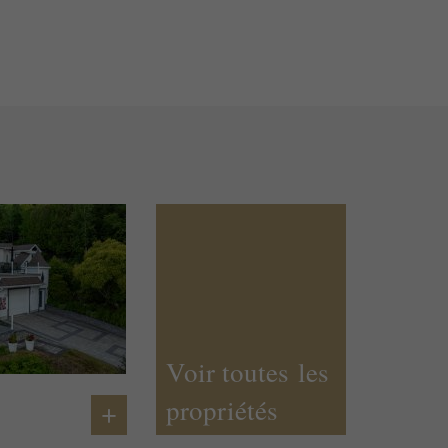
Voir toutes les
propriétés
+