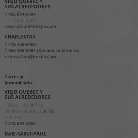
VIEJO QUEBEC Y
SUS ALREDEDORES
1 438 804-0604
1 418 692-2908
reservation@imcha.com
CHARLEVOIX
1 418 435-6868
1 866 435-6868 (Canadá solamente)
reservation@imcha.com
Corretaje
immobiliario :
VIEJO QUEBEC Y
SUS ALREDEDORES
179, calle Saint-Paul
Québec (Québec, Canada)
G1K 3W2
1 418 692-2908
BAIE-SAINT-PAUL