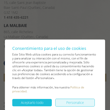
15, calle Saint Jean Baptiste
Baie Saint-Paul (Québec, Canada)
G3Z 1M2
1 418 435-6221
LA MALBAIE
865, calle Richelieu
La Malbaie (Québec, Canada)
G5A 2X8
1 418 665-2375
Consentimiento para el uso de cookies
Este Sitio Web utiliza cookies para su correcto funcionamiento
y para analizar su interacción con el mismo, con el fin de
ofrecerle una experiencia personalizada y mejorada. Sólo
utilizaremos cookies si usted da su consentimiento haciendo
clic en «Aceptar todas». También tiene la opción de gestionar
sus preferencias de cookies accediendo a la configuración a
Suscribirse a nuestro
boletín de noticias
send
través del botón «Personalizar».
Para obtener más información, lea nuestra
Política de
privacidad
.
Conception
&
Hébergement
ADN communication
Aceptarlo todo
Personalice
© 2026 |
Les Immeubles Charlevoix
Corretaje de bienes raíces y alquileres turístico
|
Política de privacidad
|
Gestionar
mis cookies