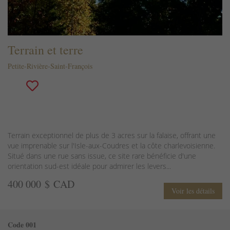
Terrain et terre
Petite-Rivière-Saint-François
Terrain exceptionnel de plus de 3 acres sur la falaise, offrant une
vue imprenable sur l'Isle-aux-Coudres et la côte charlevoisienne.
Situé dans une rue sans issue, ce site rare bénéficie d'une
orientation sud-est idéale pour admirer les levers...
400 000 $ CAD
Voir les détails
Code 001