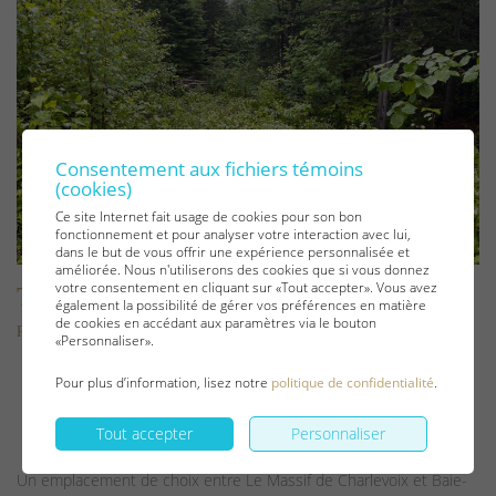
Consentement aux fichiers témoins
(cookies)
Ce site Internet fait usage de cookies pour son bon
fonctionnement et pour analyser votre interaction avec lui,
dans le but de vous offrir une expérience personnalisée et
améliorée. Nous n'utiliserons des cookies que si vous donnez
Terrain et terre
votre consentement en cliquant sur «Tout accepter». Vous avez
également la possibilité de gérer vos préférences en matière
de cookies en accédant aux paramètres via le bouton
Petite-Rivière-Saint-François
«Personnaliser».
Pour plus d’information, lisez notre
politique de confidentialité
.
Tout accepter
Personnaliser
Un emplacement de choix entre Le Massif de Charlevoix et Baie-