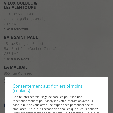
VIEUX QUÉBEC &
LES ALENTOURS
179, rue Saint-Paul
Québec (Québec, Canada)
G1K 3W2
1 418 692-2908
BAIE-SAINT-PAUL
15, rue Saint Jean Baptiste
Baie Saint-Paul (Québec, Canada)
G3Z 1M2
1 418 435-6221
LA MALBAIE
865, rue Richelieu
La Malbaie (Québec, Canada)
G5A 2X8
Consentement aux fichiers témoins
1 418 665-2375
(cookies)
Ce site Internet fait usage de cookies pour son bon
fonctionnement et pour analyser votre interaction avec lui,
dans le but de vous offrir une expérience personnalisée et
améliorée. Nous n'utiliserons des cookies que si vous donnez
votre consentement en cliquant sur «Tout accepter». Vous avez