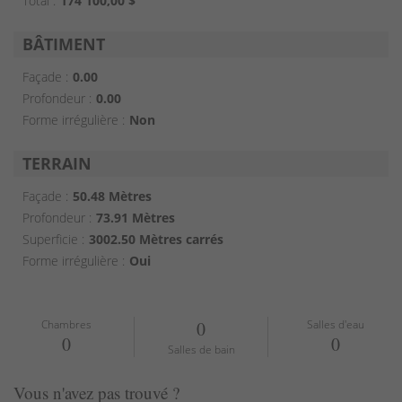
Total :
174 100,00 $
BÂTIMENT
Façade :
0.00
Profondeur :
0.00
Forme irrégulière :
Non
TERRAIN
Façade :
50.48 Mètres
Profondeur :
73.91 Mètres
Superficie :
3002.50 Mètres carrés
Forme irrégulière :
Oui
Chambres
0
Salles d'eau
0
0
Salles de bain
Vous n'avez pas trouvé ?