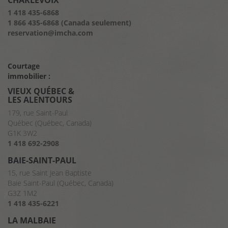
CHARLEVOIX
1 418 435-6868
1 866 435-6868 (Canada seulement)
reservation@imcha.com
Courtage
immobilier :
VIEUX QUÉBEC &
LES ALENTOURS
179, rue Saint-Paul
Québec (Québec, Canada)
G1K 3W2
1 418 692-2908
BAIE-SAINT-PAUL
15, rue Saint Jean Baptiste
Baie Saint-Paul (Québec, Canada)
G3Z 1M2
1 418 435-6221
LA MALBAIE