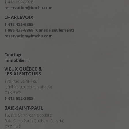
1 418 692-2908
reservation@imcha.com
CHARLEVOIX
1 418 435-6868
1 866 435-6868 (Canada seulement)
reservation@imcha.com
Courtage
immobilier :
VIEUX QUÉBEC &
LES ALENTOURS
179, rue Saint-Paul
Québec (Québec, Canada)
G1K 3W2
1 418 692-2908
BAIE-SAINT-PAUL
15, rue Saint Jean Baptiste
Baie Saint-Paul (Québec, Canada)
G3Z 1M2