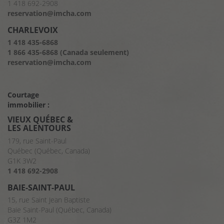
1 418 692-2908
reservation@imcha.com
CHARLEVOIX
1 418 435-6868
1 866 435-6868 (Canada seulement)
reservation@imcha.com
Courtage
immobilier :
VIEUX QUÉBEC &
LES ALENTOURS
179, rue Saint-Paul
Québec (Québec, Canada)
G1K 3W2
1 418 692-2908
BAIE-SAINT-PAUL
15, rue Saint Jean Baptiste
Baie Saint-Paul (Québec, Canada)
G3Z 1M2