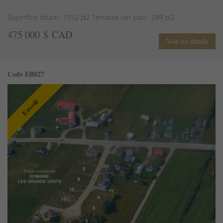
Superficie brute : 1552 pi2 Terrasse (en sus) : 289 pi2
475 000 $ CAD
Voir les détails
Code EB027
Envolé