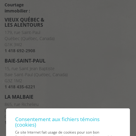
Courtage
immobilier :
VIEUX QUÉBEC &
LES ALENTOURS
179, rue Saint-Paul
Québec (Québec, Canada)
G1K 3W2
1 418 692-2908
BAIE-SAINT-PAUL
15, rue Saint Jean Baptiste
Baie Saint-Paul (Québec, Canada)
G3Z 1M2
1 418 435-6221
LA MALBAIE
865, rue Richelieu
La Malbaie (Québec, Canada)
G5A 2X8
Consentement aux fichiers témoins
1 418 665-2375
(cookies)
Ce site Internet fait usage de cookies pour son bon