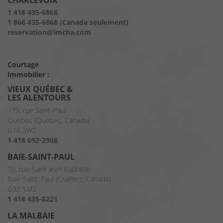
CHARLEVOIX
1 418 435-6868
1 866 435-6868 (Canada seulement)
reservation@imcha.com
Courtage
immobilier :
VIEUX QUÉBEC &
LES ALENTOURS
179, rue Saint-Paul
Québec (Québec, Canada)
G1K 3W2
1 418 692-2908
BAIE-SAINT-PAUL
15, rue Saint Jean Baptiste
Baie Saint-Paul (Québec, Canada)
G3Z 1M2
1 418 435-6221
LA MALBAIE