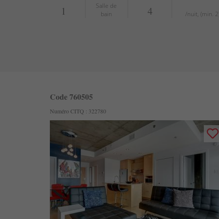
Salle de
1
4
bain
/nuit, (min. 2
Code 760505
Numéro CITQ : 322780