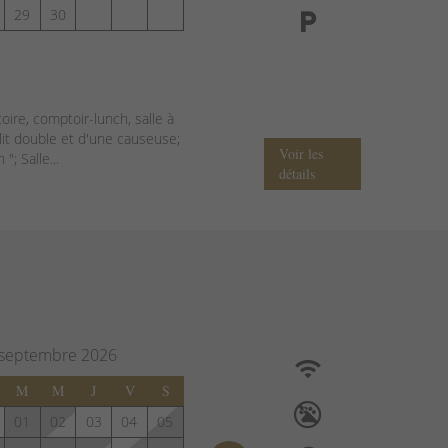
29
30
oire, comptoir-lunch, salle à
lit double et d'une causeuse;
Voir les
; Salle...
détails
septembre
2026
M
M
J
V
S
01
02
03
04
05