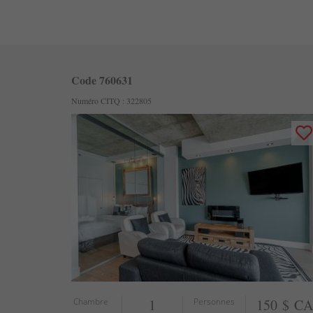
Code 760631
Numéro CITQ : 322805
Chambre
1
Personnes
150 $ C