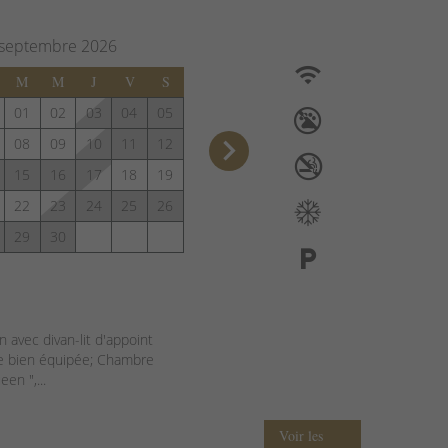
septembre
2026
M
M
J
V
S
01
02
03
04
05
keyboard_arrow_right
08
09
10
11
12
15
16
17
18
19
22
23
24
25
26
29
30
n avec divan-lit d'appoint
ne bien équipée; Chambre
een ",...
Voir les