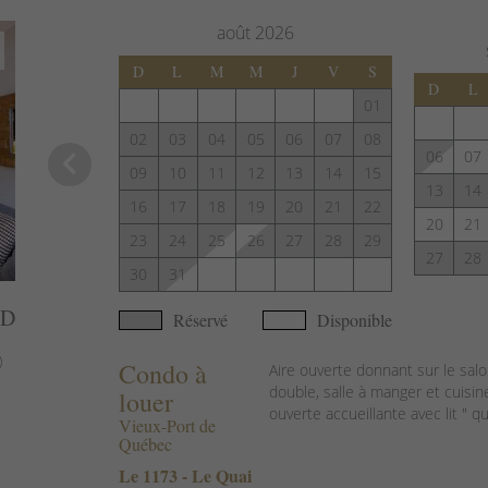
août
2026
D
L
M
M
J
V
S
D
L
01
02
03
04
05
06
07
08
keyboard_arrow_left
06
07
09
10
11
12
13
14
15
13
14
16
17
18
19
20
21
22
20
21
23
24
25
26
27
28
29
27
28
30
31
AD
Réservé
Disponible
)
Condo à
Aire ouverte donnant sur le salo
double, salle à manger et cuisi
louer
ouverte accueillante avec lit " qu
Vieux-Port de
Québec
Le 1173 - Le Quai