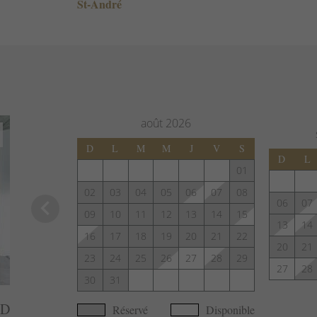
St-André
août
2026
D
L
M
M
J
V
S
D
L
01
02
03
04
05
06
07
08
keyboard_arrow_left
06
07
09
10
11
12
13
14
15
13
14
16
17
18
19
20
21
22
20
21
23
24
25
26
27
28
29
27
28
30
31
AD
Réservé
Disponible