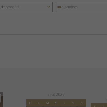
août
2026
D
L
M
M
J
V
S
D
L