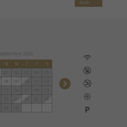
détails
septembre
2026
M
M
J
V
S
01
02
03
04
05
keyboard_arrow_right
08
09
10
11
12
15
16
17
18
19
22
23
24
25
26
29
30