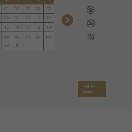
01
02
03
04
05
keyboard_arrow_right
08
09
10
11
12
15
16
17
18
19
22
23
24
25
26
29
30
Voir les
détails