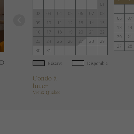
01
02
03
04
05
06
07
08
keyboard_arrow_left
06
07
09
10
11
12
13
14
15
13
14
16
17
18
19
20
21
22
20
21
23
24
25
26
27
28
29
27
28
30
31
AD
Réservé
Disponible
Condo à
louer
Vieux-Québec