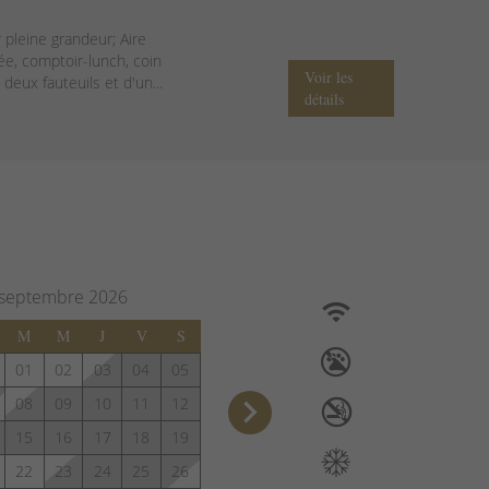
r pleine grandeur; Aire
ée, comptoir-lunch, coin
Voir les
deux fauteuils et d'un...
détails
septembre
2026
M
M
J
V
S
01
02
03
04
05
keyboard_arrow_right
08
09
10
11
12
15
16
17
18
19
22
23
24
25
26