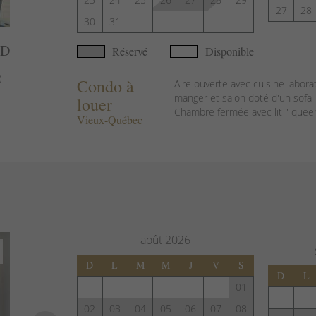
27
28
30
31
AD
Réservé
Disponible
)
Condo à
Aire ouverte avec cuisine laborat
manger et salon doté d'un sofa-
louer
Chambre fermée avec lit " queen "
Vieux-Québec
août
2026
D
L
M
M
J
V
S
D
L
01
02
03
04
05
06
07
08