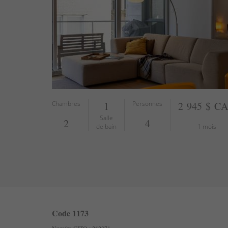
Chambres
1
Personnes
2 945 $ C
Salle
2
4
de bain
1 mois
Code 1173