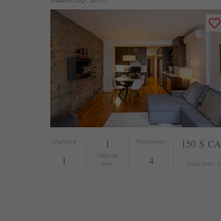
Numéro CITQ : 262371
Chambre
1
Personnes
150 $ C
Salle de
1
4
bain
/nuit, (min. 2