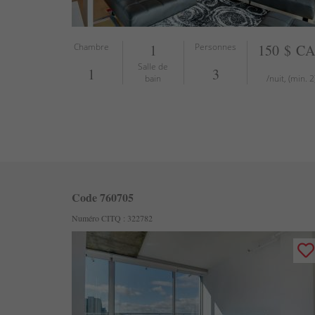
Chambre
1
Personnes
150 $ C
Salle de
1
3
bain
/nuit, (min. 2
Code 760705
Numéro CITQ : 322782