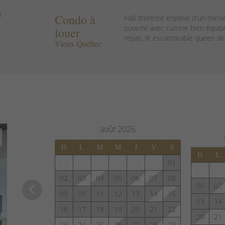
)
Condo à
Hall d'entrée enjolivé d'un miroi
ouverte avec cuisine bien équip
louer
repas, lit escamotable queen de 
Vieux-Québec
août
2026
D
L
M
M
J
V
S
D
L
01
02
03
04
05
06
07
08
keyboard_arrow_left
06
07
09
10
11
12
13
14
15
13
14
16
17
18
19
20
21
22
20
21
23
24
25
26
27
28
29