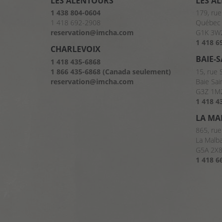
LES ALENTOURS
LES A
1 438 804-0604
179, rue
1 418 692-2908
Québec 
reservation@imcha.com
G1K 3W
1 418 6
CHARLEVOIX
BAIE-
1 418 435-6868
1 866 435-6868 (Canada seulement)
15, rue 
reservation@imcha.com
Baie Sai
G3Z 1M
1 418 4
LA MA
865, rue
La Malb
G5A 2X
1 418 6