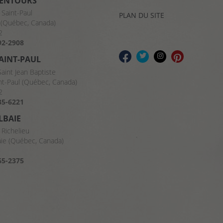
LENTOURS
 Saint-Paul
PLAN DU SITE
(Québec, Canada)
2
92-2908
SAINT-PAUL
Saint Jean Baptiste
nt-Paul (Québec, Canada)
2
35-6221
LBAIE
 Richelieu
aie (Québec, Canada)
8
65-2375