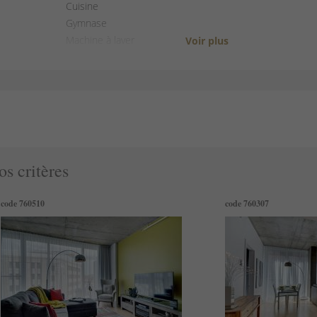
Cuisine
Gymnase
Machine à laver
Séchoir
Ascenseur
Sèche-cheveux
Chauffage
Détecteur de fumée
Kit de premiers secours
Extincteur d'incendie
os critères
Essentiels
Shampooing
code 760510
code 760307
Cintres
Fer à repasser
TV
Balcon
Convient aux enfants
Convient aux enfants en bas âge
Linge de maison