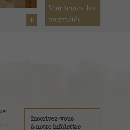
Voir toutes les
propriétés
+
UX-
Inscrivez-vous
ONS
à notre infolettre