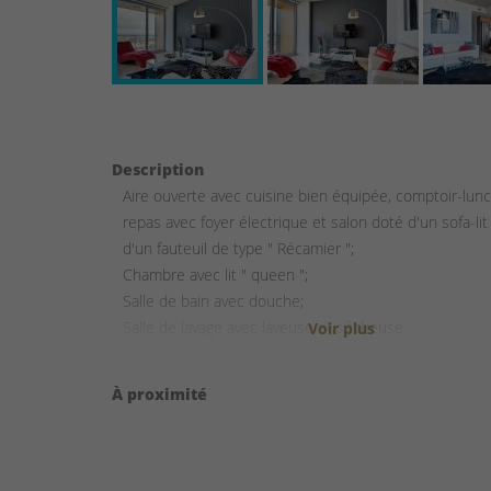
Description
Aire ouverte avec cuisine bien équipée, comptoir-lunc
repas avec foyer électrique et salon doté d'un sofa-lit
d'un fauteuil de type " Récamier ";
Chambre avec lit " queen ";
Salle de bain avec douche;
Salle de lavage avec laveuse et sécheuse.
À proximité