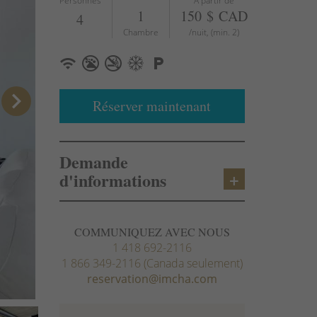
Personnes
À partir de
1
150 $ CAD
4
Chambre
/nuit, (min. 2)
chevron_right
Réserver maintenant
Demande
d'informations
COMMUNIQUEZ AVEC NOUS
1 418 692-2116
1 866 349-2116 (Canada seulement)
reservation@imcha.com