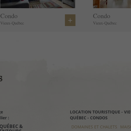
Lave-vaisselle
Micro-ondes
Condo
Condo
+
Four
Vieux-Québec
Vieux-Québec
Cafetière/théière
Poêle
Réfrigérateur
Ustensiles de cuisine
Maison à un seul niveau
Eau chaude
Bases de cuisine
Parking payant sur place.
Dépose de bagages autorisée
Séjours à long terme autorisés
ge
LOCATION TOURISTIQUE - VIE
ier :
QUÉBEC - CONDOS
 QUÉBEC &
DOMAINES ET CHALETS
MAIS