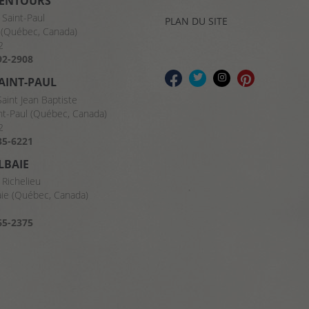
LENTOURS
 Saint-Paul
PLAN DU SITE
(Québec, Canada)
2
92-2908
SAINT-PAUL
Saint Jean Baptiste
nt-Paul (Québec, Canada)
2
35-6221
LBAIE
 Richelieu
aie (Québec, Canada)
8
65-2375