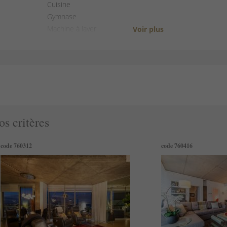
Cuisine
Gymnase
Machine à laver
Séchoir
Ascenseur
Sèche-cheveux
Chauffage
Détecteur de fumée
Kit de premiers secours
Extincteur d'incendie
os critères
Essentiels
Shampooing
code 760312
code 760416
Cintres
Fer à repasser
TV
Convient aux enfants
Convient aux enfants en bas âge
Lave-vaisselle
Micro-ondes