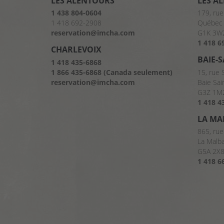
LES ALENTOURS
LES A
1 438 804-0604
179, rue
1 418 692-2908
Québec 
reservation@imcha.com
G1K 3W
1 418 6
CHARLEVOIX
BAIE-
1 418 435-6868
1 866 435-6868 (Canada seulement)
15, rue 
reservation@imcha.com
Baie Sai
G3Z 1M
1 418 4
LA MA
865, rue
La Malb
G5A 2X
1 418 6