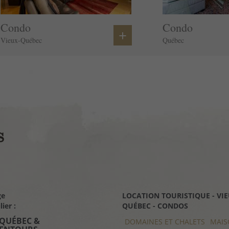
Four
Cafetière/théière
Condo
Condo
+
Poêle
Vieux-Québec
Québec
Réfrigérateur
Ustensiles de cuisine
Maison à un seul niveau
Eau chaude
Bases de cuisine
Parking payant sur place.
Dépose de bagages autorisée
ge
LOCATION TOURISTIQUE - VIE
ier :
QUÉBEC - CONDOS
 QUÉBEC &
DOMAINES ET CHALETS
MAIS