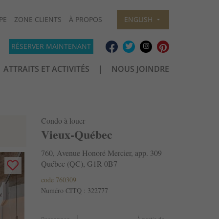
PE
ZONE CLIENTS
À PROPOS
ENGLISH
RÉSERVER MAINTENANT
ATTRAITS ET ACTIVITÉS
NOUS JOINDRE
Condo à louer
Vieux-Québec
760, Avenue Honoré Mercier, app. 309
Québec (QC), G1R 0B7
code 760309
Numéro CITQ : 322777