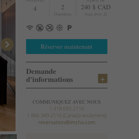
Personnes
À partir de
2
240 $ CAD
4
Chambres
/nuit, (min. 2)
chevron_right
Réserver maintenant
Demande
d'informations
COMMUNIQUEZ AVEC NOUS
1 418 692-2116
1 866 349-2116 (Canada seulement)
reservation@imcha.com