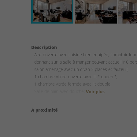
Description
Aire ouverte avec cuisine bien équipée, comptoir-lun
donnant sur la salle à manger pouvant accueillir 6 pe
salon aménagé avec un divan 3 places et fauteuil;
1 chambre vitrée ouverte avec lit " queen ";
1 chambre vitrée fermée avec lit double;
Salle de bain avec douche;
Salle de lavage avec laveuse et sécheuse superposée
À proximité