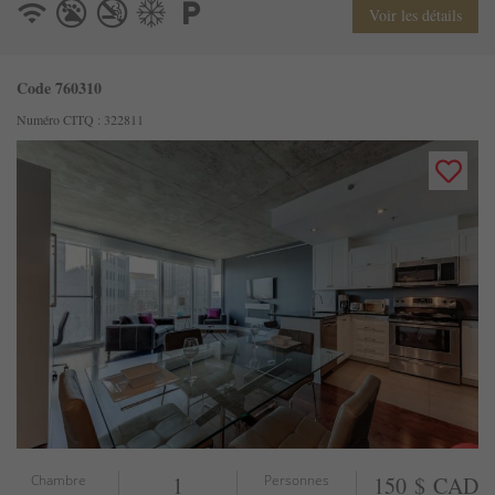
Voir les détails
Code 760310
Numéro CITQ : 322811
Chambre
1
Personnes
150 $ CAD