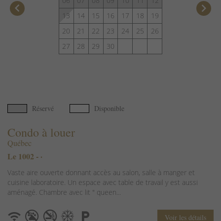
06
07
08
09
10
11
12
keyboard_arrow_left
keyboard_arrow_right
13
14
15
16
17
18
19
20
21
22
23
24
25
26
27
28
29
30
Réservé
Disponible
Condo à louer
Québec
Le 1002 - ·
Vaste aire ouverte donnant accès au salon, salle à manger et
cuisine laboratoire. Un espace avec table de travail y est aussi
aménagé. Chambre avec lit " queen...
Voir les détails