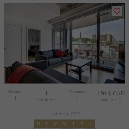
Chambre
1
Personnes
150 $ CAD
1
4
Salle de bain
/nuit, (min. 2)
septembre
2026
D
L
M
M
J
V
S