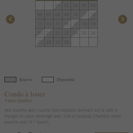
01
02
03
04
05
06
07
08
09
10
11
12
keyboard_arrow_left
keyboard_arrow_right
13
14
15
16
17
18
19
20
21
22
23
24
25
26
27
28
29
30
Réservé
Disponible
Condo à louer
Vieux-Québec
Aire ouverte avec cuisine bien équipée donnant sur la salle à
manger et salon aménagé avec sofa et fauteuil; Chambre vitrée
ouverte avec lit " queen...