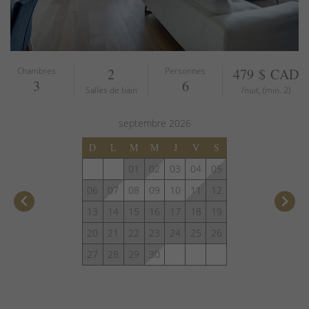
Chambres
2
Personnes
479 $ CAD
3
6
Salles de bain
/nuit, (min. 2)
septembre
2026
D
L
M
M
J
V
S
01
02
03
04
05
06
07
08
09
10
11
12
keyboard_arrow_left
keyboard_arrow_right
13
14
15
16
17
18
19
20
21
22
23
24
25
26
27
28
29
30