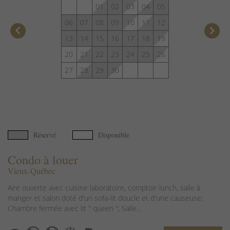
01
02
03
04
05
06
07
08
09
10
11
12
keyboard_arrow_left
keyboard_arrow_right
13
14
15
16
17
18
19
20
21
22
23
24
25
26
27
28
29
30
Réservé
Disponible
Condo à louer
Vieux-Québec
Aire ouverte avec cuisine laboratoire, comptoir-lunch, salle à
manger et salon doté d'un sofa-lit doucle et d'une causeuse;
Chambre fermée avec lit " queen "; Salle...