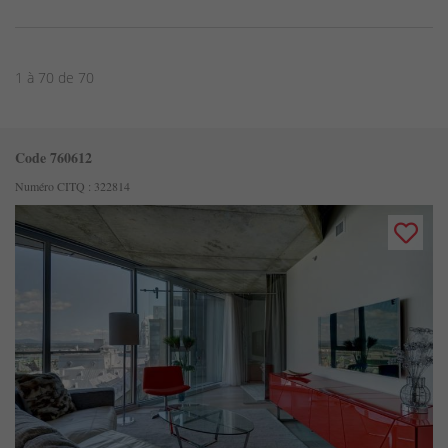
1 à 70 de 70
Code 760612
Numéro CITQ : 322814