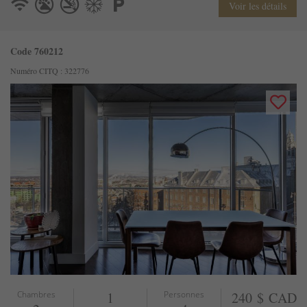
Voir les détails
Code 760212
Numéro CITQ : 322776
Chambres
1
Personnes
240 $ CAD