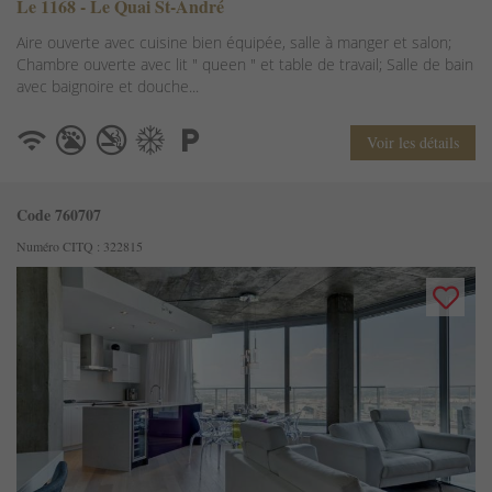
Le 1168 - Le Quai St-André
Aire ouverte avec cuisine bien équipée, salle à manger et salon;
Chambre ouverte avec lit " queen " et table de travail; Salle de bain
avec baignoire et douche...
Voir les détails
Code 760707
Numéro CITQ : 322815