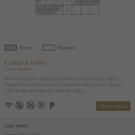
20
21
22
23
24
25
26
27
28
29
30
Réservé
Disponible
Condo à louer
Vieux-Québec
Aire ouverte avec cuisine laboratoire, comptoir-lunch, salle à
manger et salon avec sofa lit Chambre fermée avec lit " queen ";
Salle de bain avec douche; Salle de lavage...
Voir les détails
Code 760431
Numéro CITQ : 322816