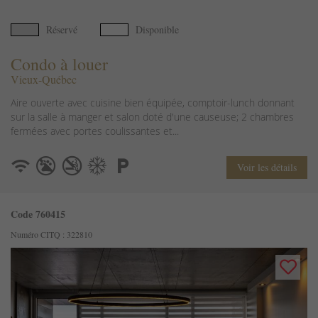
Réservé
Disponible
Condo à louer
Vieux-Québec
Aire ouverte avec cuisine bien équipée, comptoir-lunch donnant
sur la salle à manger et salon doté d'une causeuse; 2 chambres
fermées avec portes coulissantes et...
Voir les détails
Code 760415
Numéro CITQ : 322810