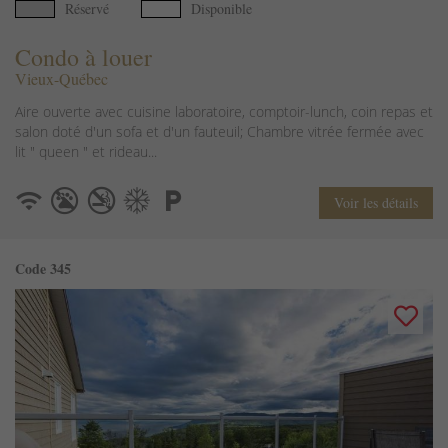
Réservé
Disponible
Condo à louer
Vieux-Québec
Aire ouverte avec cuisine laboratoire, comptoir-lunch, coin repas et
salon doté d'un sofa et d'un fauteuil; Chambre vitrée fermée avec
lit " queen " et rideau...
Voir les détails
Code 345