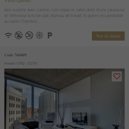
Vieux-Québec
Aire ouverte avec cuisine, coin repas et salon doté d'une causeuse
et téléviseur à écran plat; Bureau de travail; lit queen escamotable
au salon Chambre...
Voir les détails
Code 760409
Numéro CITQ : 322783