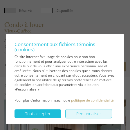
Réservé
Disponible
Condo à louer
Vieux-Québec
Aire ouverte avec cuisine bien équipée, salle à manger et salon
Consentement aux fichiers témoins
aménagé avec un sofa-lit et deux fauteuils; 2 chambres fermées
(cookies)
avec lits " queen...
Ce site Internet fait usage de cookies pour son bon
fonctionnement et pour analyser votre interaction avec lui,
dans le but de vous offrir une expérience personnalisée et
Voir les détails
améliorée. Nous n'utiliserons des cookies que si vous donnez
votre consentement en cliquant sur «Tout accepter». Vous avez
également la possibilité de gérer vos préférences en matière
de cookies en accédant aux paramètres via le bouton
Code 760614
«Personnaliser».
Numéro CITQ : 323694
Pour plus d’information, lisez notre
politique de confidentialité
.
Tout accepter
Personnaliser