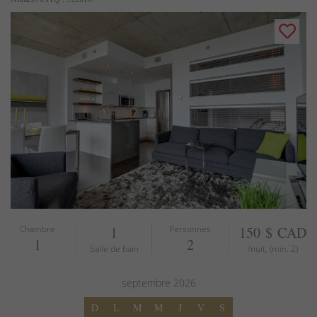
Chambre
1
Personnes
150 $ CAD
1
2
Salle de bain
/nuit, (min. 2)
septembre
2026
D
L
M
M
J
V
S