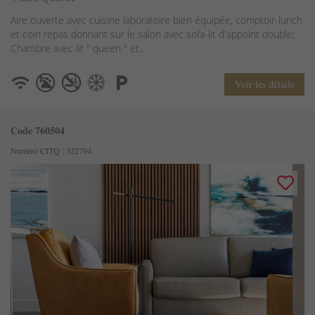
Aire ouverte avec cuisine laboratoire bien équipée, comptoir-lunch
et coin repas donnant sur le salon avec sofa-lit d'appoint double;
Chambre avec lit " queen " et...
Voir les détails
Code 760504
Numéro CITQ : 322794