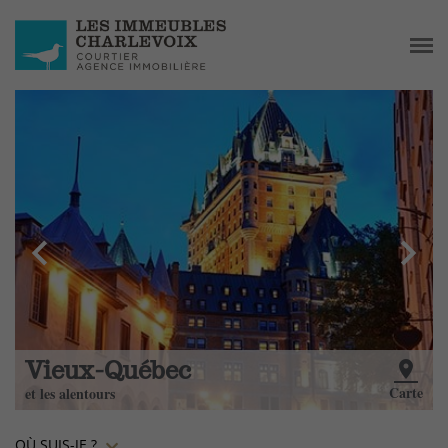
chevron_left
chevron_right
Vieux-Québec
place
e
Carte
et les alentours
OÙ SUIS-JE ?