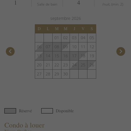
1
4
Salle de bain
/nuit, (min. 2)
septembre
2026
D
L
M
M
J
V
S
01
02
03
04
05
06
07
08
09
10
11
12
keyboard_arrow_left
keyboard_arrow_right
13
14
15
16
17
18
19
20
21
22
23
24
25
26
27
28
29
30
Réservé
Disponible
Condo à louer