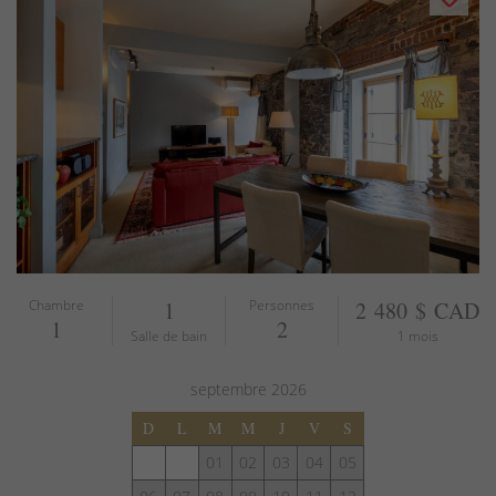
Chambre
1
Personnes
2 480 $ CAD
1
2
Salle de bain
1 mois
septembre
2026
D
L
M
M
J
V
S
01
02
03
04
05