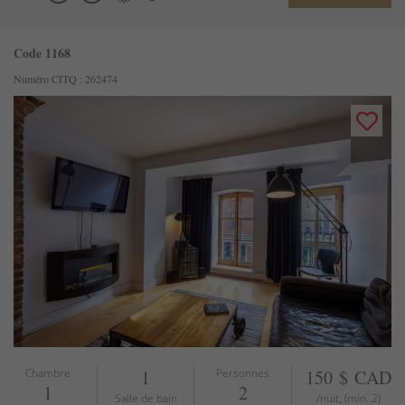
Code 1168
Numéro CITQ : 262474
Chambre
1
Personnes
150 $ CAD
1
2
Salle de bain
/nuit, (min. 2)