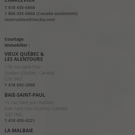
CHARLEVOIX
1 418 435-6868
1 866 435-6868 (Canada seulement)
reservation@imcha.com
Courtage
immobilier :
VIEUX QUÉBEC &
LES ALENTOURS
179, rue Saint-Paul
Québec (Québec, Canada)
G1K 3W2
1 418 692-2908
BAIE-SAINT-PAUL
15, rue Saint Jean Baptiste
Baie Saint-Paul (Québec, Canada)
G3Z 1M2
1 418 435-6221
LA MALBAIE