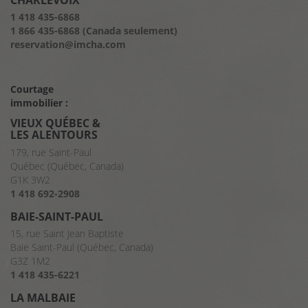
CHARLEVOIX
1 418 435-6868
1 866 435-6868 (Canada seulement)
reservation@imcha.com
Courtage
immobilier :
VIEUX QUÉBEC &
LES ALENTOURS
179, rue Saint-Paul
Québec (Québec, Canada)
G1K 3W2
1 418 692-2908
BAIE-SAINT-PAUL
15, rue Saint Jean Baptiste
Baie Saint-Paul (Québec, Canada)
G3Z 1M2
1 418 435-6221
LA MALBAIE