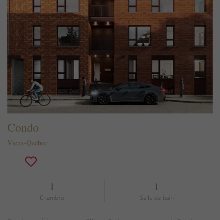
Condo
Vieux-Québec
1
1
Chambre
Salle de bain