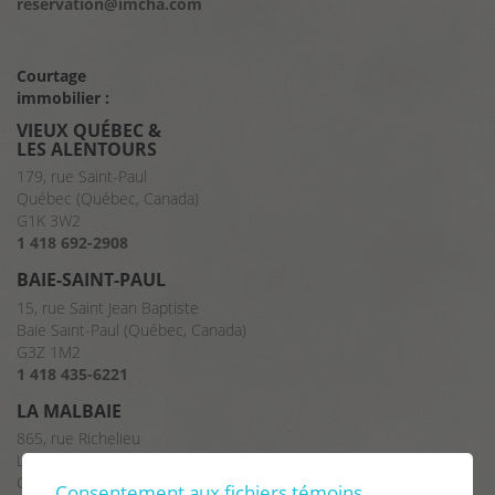
reservation@imcha.com
Courtage
immobilier :
VIEUX QUÉBEC &
LES ALENTOURS
179, rue Saint-Paul
Québec (Québec, Canada)
G1K 3W2
1 418 692-2908
BAIE-SAINT-PAUL
15, rue Saint Jean Baptiste
Baie Saint-Paul (Québec, Canada)
G3Z 1M2
1 418 435-6221
LA MALBAIE
865, rue Richelieu
La Malbaie (Québec, Canada)
G5A 2X8
Consentement aux fichiers témoins