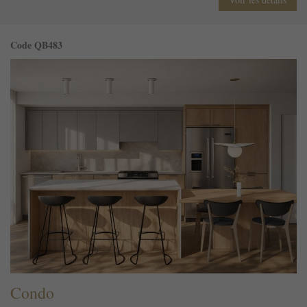
Code QB483
Condo