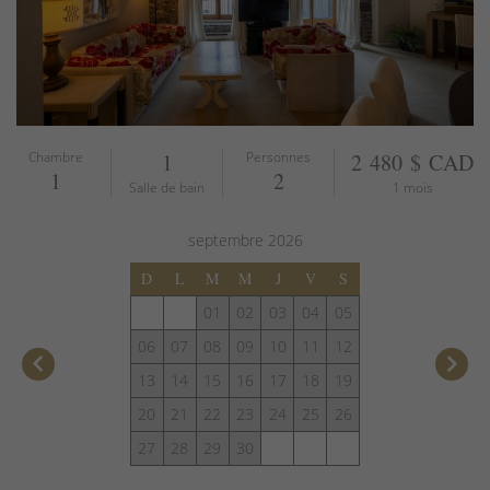
Chambre
1
Personnes
2 480 $ CAD
1
2
Salle de bain
1 mois
septembre
2026
D
L
M
M
J
V
S
01
02
03
04
05
06
07
08
09
10
11
12
keyboard_arrow_left
keyboard_arrow_right
13
14
15
16
17
18
19
20
21
22
23
24
25
26
27
28
29
30