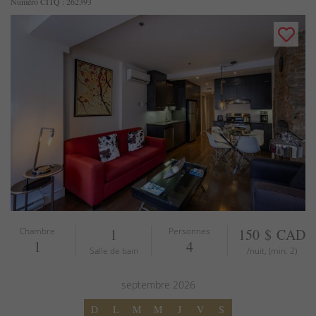
Numéro CITQ : 262393
Chambre
1
Personnes
150 $ CAD
1
4
Salle de bain
/nuit, (min. 2)
septembre
2026
D
L
M
M
J
V
S