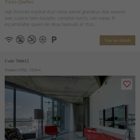
Vieux-Québec
Hall d'entrée enjolivé d'un miroir pleine grandeur; Aire ouverte
avec cuisine bien équipée, comptoir-lunch, coin repas, lit
escamotable queen de deux fauteuils et d'un...
Voir les détails
Code 760612
Numéro CITQ : 322814