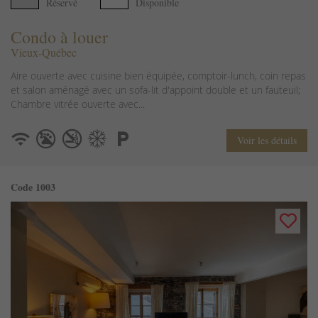
Réservé
Disponible
Condo à louer
Vieux-Québec
Aire ouverte avec cuisine bien équipée, comptoir-lunch, coin repas
et salon aménagé avec un sofa-lit d'appoint double et un fauteuil;
Chambre vitrée ouverte avec...
Voir les détails
Code 1003