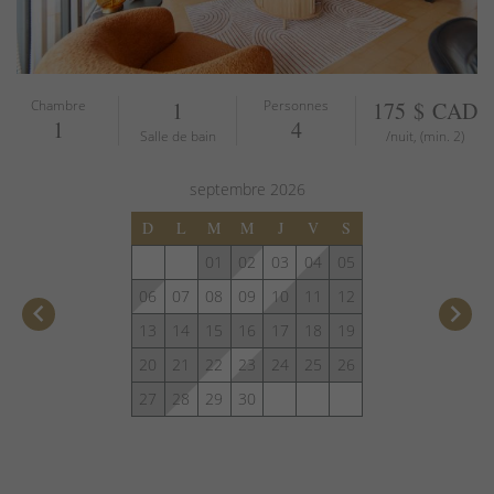
Chambre
1
Personnes
175 $ CAD
1
4
Salle de bain
/nuit, (min. 2)
septembre
2026
D
L
M
M
J
V
S
01
02
03
04
05
06
07
08
09
10
11
12
keyboard_arrow_left
keyboard_arrow_right
13
14
15
16
17
18
19
20
21
22
23
24
25
26
27
28
29
30