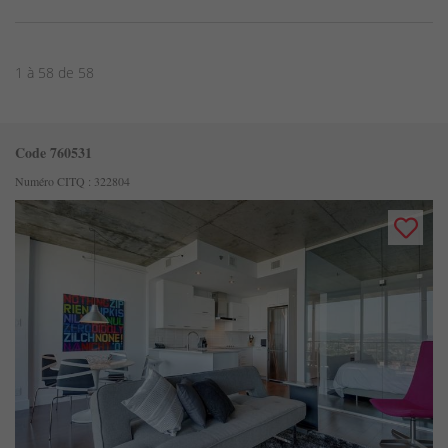
1 à 58 de 58
Code 760531
Numéro CITQ : 322804