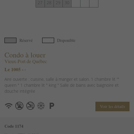
27
28
29
30
Réservé
Disponible
Condo à louer
Vieux-Port de Québec
Le 1005 - ·
Aire ouverte : cuisine, salle à manger et salon. 1 chambre lit '"
queen " 1 chambre lit " king " Salle de bains avec baignoire et
douche intégrée
Voir les détails
Code 1174