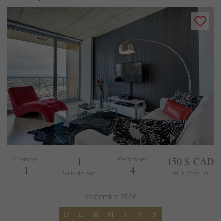
Chambre
1
Personnes
150 $ CAD
1
4
Salle de bain
/nuit, (min. 2)
septembre
2026
D
L
M
M
J
V
S