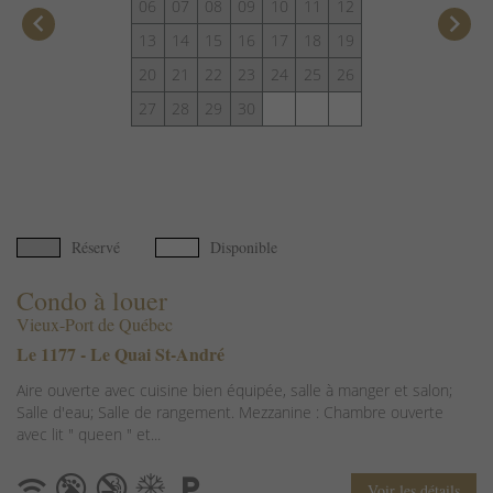
06
07
08
09
10
11
12
keyboard_arrow_left
keyboard_arrow_right
13
14
15
16
17
18
19
20
21
22
23
24
25
26
27
28
29
30
Réservé
Disponible
Condo à louer
Vieux-Port de Québec
Le 1177 - Le Quai St-André
Aire ouverte avec cuisine bien équipée, salle à manger et salon;
Salle d'eau; Salle de rangement. Mezzanine : Chambre ouverte
avec lit " queen " et...
Voir les détails