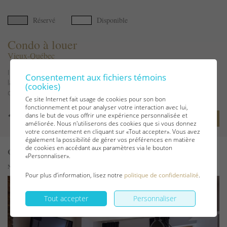
Réservé
Disponible
Condo à louer
Vieux-Québec
Imaginez terminer votre journée devant une vue spectaculaire sur
Consentement aux fichiers témoins
la ville illuminée, un verre à la main, dans une ambiance
(cookies)
chaleureuse et apaisante.Découvrez ce condo...
Ce site Internet fait usage de cookies pour son bon
fonctionnement et pour analyser votre interaction avec lui,
dans le but de vous offrir une expérience personnalisée et
Voir les détails
améliorée. Nous n'utiliserons des cookies que si vous donnez
votre consentement en cliquant sur «Tout accepter». Vous avez
également la possibilité de gérer vos préférences en matière
de cookies en accédant aux paramètres via le bouton
Code 1168
«Personnaliser».
Numéro CITQ : 262474
Pour plus d’information, lisez notre
politique de confidentialité
.
Tout accepter
Personnaliser