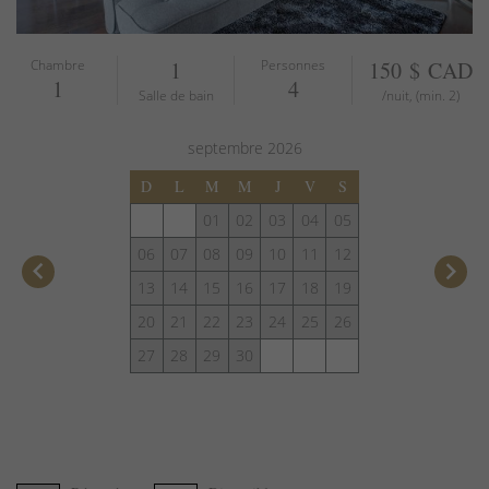
Chambre
1
Personnes
150 $ CAD
1
4
Salle de bain
/nuit, (min. 2)
septembre
2026
D
L
M
M
J
V
S
01
02
03
04
05
06
07
08
09
10
11
12
keyboard_arrow_left
keyboard_arrow_right
13
14
15
16
17
18
19
20
21
22
23
24
25
26
27
28
29
30