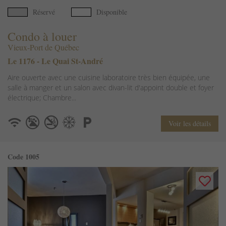
Réservé
Disponible
Condo à louer
Vieux-Port de Québec
Le 1176 - Le Quai St-André
Aire ouverte avec une cuisine laboratoire très bien équipée, une
salle à manger et un salon avec divan-lit d'appoint double et foyer
électrique; Chambre...
Voir les détails
Code 1005