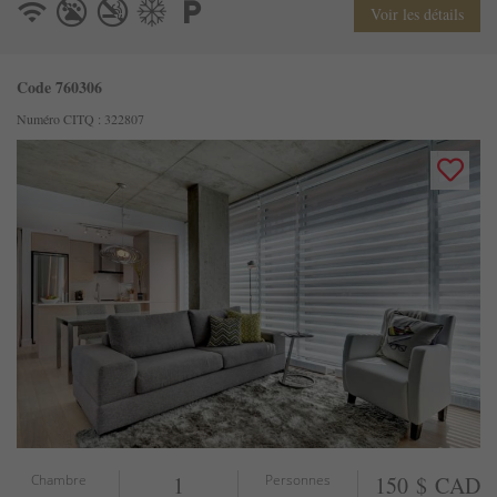
Voir les détails
Code 760306
Numéro CITQ : 322807
Chambre
1
Personnes
150 $ CAD