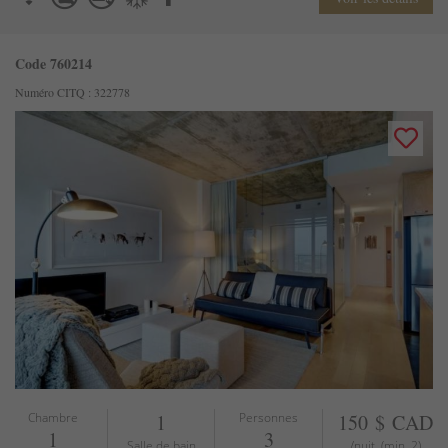
Code 760214
Numéro CITQ : 322778
Chambre
1
Personnes
150 $ CAD
1
3
Salle de bain
/nuit, (min. 2)