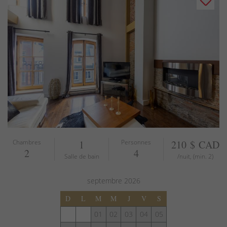
Chambres
1
Personnes
210 $ CAD
2
4
Salle de bain
/nuit, (min. 2)
septembre
2026
D
L
M
M
J
V
S
01
02
03
04
05