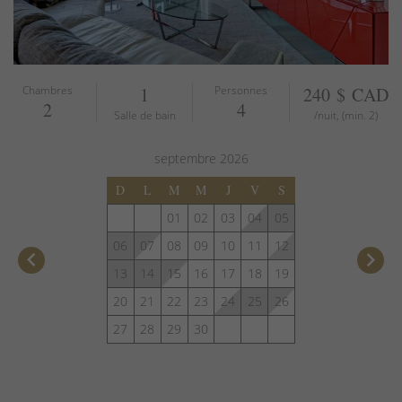
Chambres
1
Personnes
240 $ CAD
2
4
Salle de bain
/nuit, (min. 2)
septembre
2026
D
L
M
M
J
V
S
01
02
03
04
05
06
07
08
09
10
11
12
keyboard_arrow_left
keyboard_arrow_right
13
14
15
16
17
18
19
20
21
22
23
24
25
26
27
28
29
30