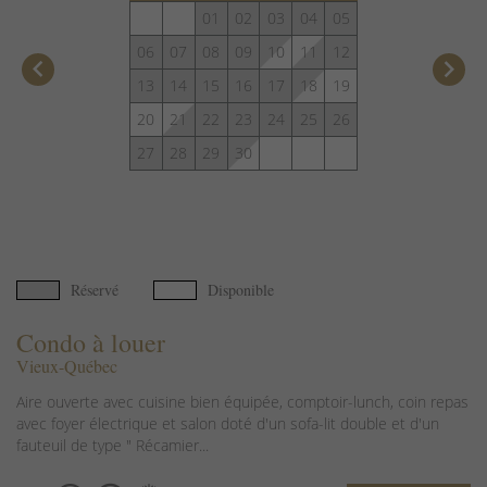
01
02
03
04
05
06
07
08
09
10
11
12
keyboard_arrow_left
keyboard_arrow_right
13
14
15
16
17
18
19
20
21
22
23
24
25
26
27
28
29
30
Réservé
Disponible
Condo à louer
Vieux-Québec
Aire ouverte avec cuisine bien équipée, comptoir-lunch, coin repas
avec foyer électrique et salon doté d'un sofa-lit double et d'un
fauteuil de type " Récamier...