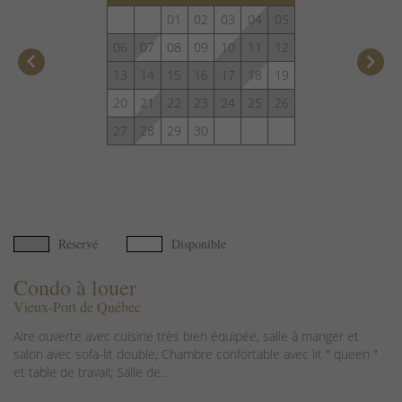
01
02
03
04
05
06
07
08
09
10
11
12
keyboard_arrow_left
keyboard_arrow_right
13
14
15
16
17
18
19
20
21
22
23
24
25
26
27
28
29
30
Réservé
Disponible
Condo à louer
Vieux-Port de Québec
Aire ouverte avec cuisine très bien équipée, salle à manger et
salon avec sofa-lit double; Chambre confortable avec lit " queen "
et table de travail; Salle de...