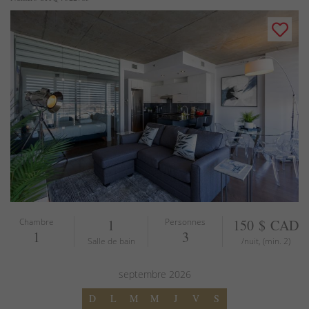
Chambre
1
Personnes
150 $ CAD
1
3
Salle de bain
/nuit, (min. 2)
septembre
2026
D
L
M
M
J
V
S