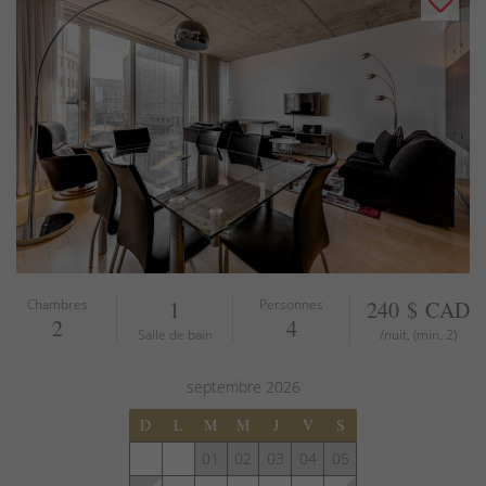
Chambres
1
Personnes
240 $ CAD
2
4
Salle de bain
/nuit, (min. 2)
septembre
2026
D
L
M
M
J
V
S
01
02
03
04
05