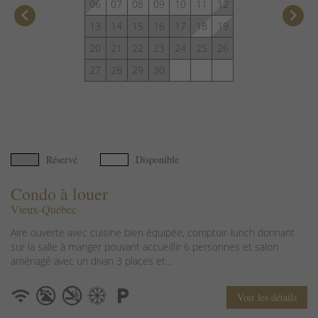
06
07
08
09
10
11
12
keyboard_arrow_left
keyboard_arrow_right
13
14
15
16
17
18
19
20
21
22
23
24
25
26
27
28
29
30
Réservé
Disponible
Condo à louer
Vieux-Québec
Aire ouverte avec cuisine bien équipée, comptoir-lunch donnant
sur la salle à manger pouvant accueillir 6 personnes et salon
aménagé avec un divan 3 places et...
Voir les détails