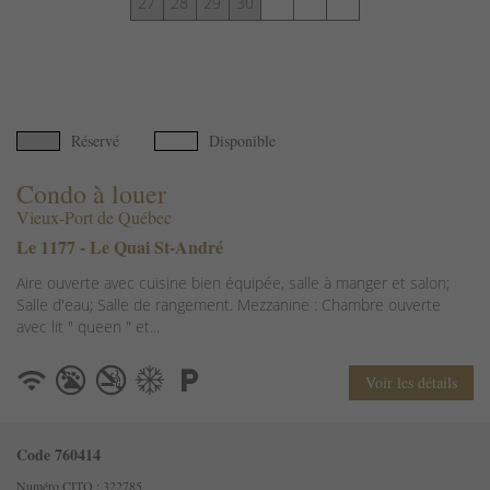
27
28
29
30
Réservé
Disponible
Condo à louer
Vieux-Port de Québec
Le 1177 - Le Quai St-André
Aire ouverte avec cuisine bien équipée, salle à manger et salon;
Salle d'eau; Salle de rangement. Mezzanine : Chambre ouverte
avec lit " queen " et...
Voir les détails
Code 760414
Numéro CITQ : 322785