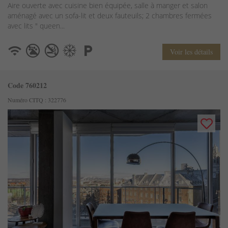
Aire ouverte avec cuisine bien équipée, salle à manger et salon
aménagé avec un sofa-lit et deux fauteuils; 2 chambres fermées
avec lits " queen...
Voir les détails
Code 760212
Numéro CITQ : 322776