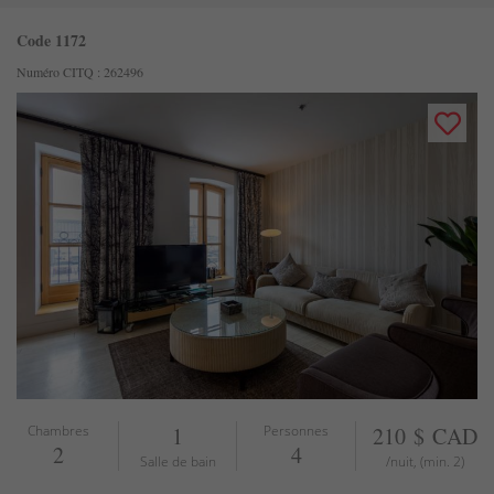
Code 1172
Numéro CITQ : 262496
Chambres
1
Personnes
210 $ CAD
2
4
Salle de bain
/nuit, (min. 2)