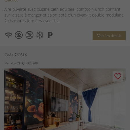
Aire ouverte avec cuisine bien équipée, comptoir-lunch donnant
sur la salle à manger et salon doté d'un divan-lit double modulaire
2 chambres fermées avec lits...
Voir les détails
Code 760316
Numéro CITQ : 323809