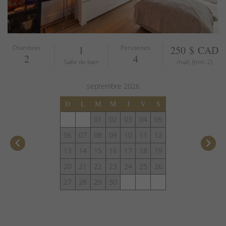
Chambres
1
Personnes
250 $ CAD
2
4
Salle de bain
/nuit, (min. 2)
septembre
2026
D
L
M
M
J
V
S
01
02
03
04
05
06
07
08
09
10
11
12
keyboard_arrow_left
keyboard_arrow_right
13
14
15
16
17
18
19
20
21
22
23
24
25
26
27
28
29
30