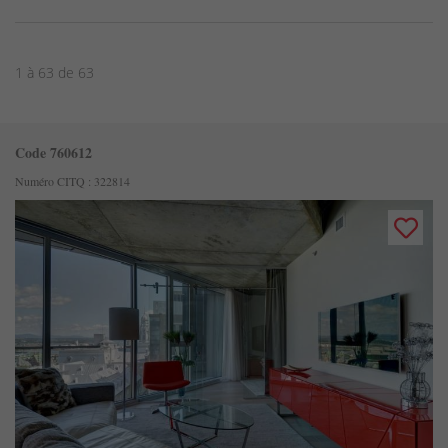
1 à 63 de 63
Code 760612
Numéro CITQ : 322814