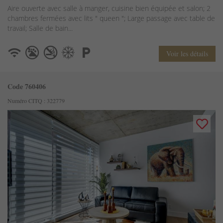
Aire ouverte avec salle à manger, cuisine bien équipée et salon; 2
chambres fermées avec lits " queen "; Large passage avec table de
travail; Salle de bain...
Voir les détails
Code 760406
Numéro CITQ : 322779