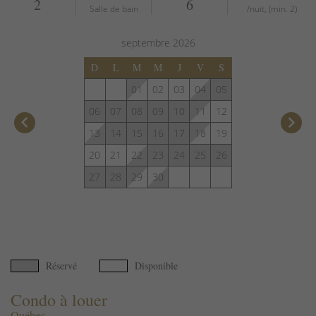
2
6
Salle de bain
/nuit, (min. 2)
septembre
2026
D
L
M
M
J
V
S
01
02
03
04
05
06
07
08
09
10
11
12
keyboard_arrow_left
keyboard_arrow_right
13
14
15
16
17
18
19
20
21
22
23
24
25
26
27
28
29
30
Réservé
Disponible
Condo à louer
Québec