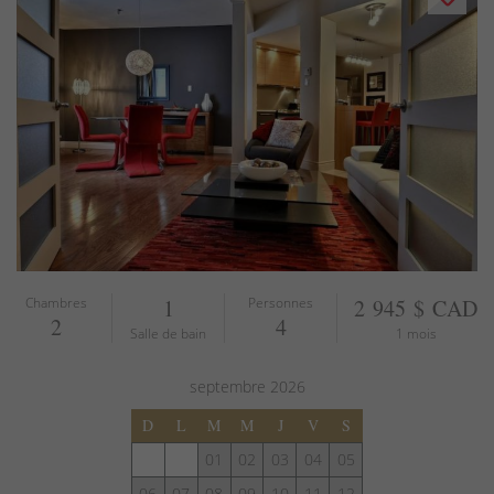
Chambres
1
Personnes
2 945 $ CAD
2
4
Salle de bain
1 mois
septembre
2026
D
L
M
M
J
V
S
01
02
03
04
05
06
07
08
09
10
11
12