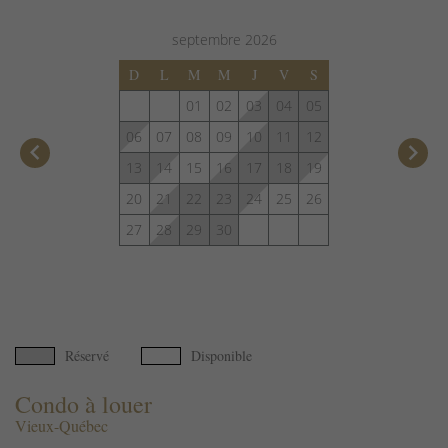
septembre
2026
D
L
M
M
J
V
S
01
02
03
04
05
06
07
08
09
10
11
12
keyboard_arrow_left
keyboard_arrow_right
13
14
15
16
17
18
19
20
21
22
23
24
25
26
27
28
29
30
Réservé
Disponible
Condo à louer
Vieux-Québec