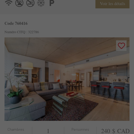
Voir les détails
Code 760416
Numéro CITQ : 322786
Chambres
1
Personnes
240 $ CAD