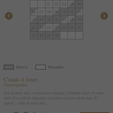
01
02
03
04
05
06
07
08
09
10
11
12
keyboard_arrow_left
keyboard_arrow_right
13
14
15
16
17
18
19
20
21
22
23
24
25
26
27
28
29
30
Réservé
Disponible
Condo à louer
Vieux-Québec
Aire ouverte avec cuisine bien équipée, comptoir-lunch et salon
doté d'un sofa-lit d'appoint; Chambre ouverte vitrée avec lit "
queen "; Salle de bain avec...