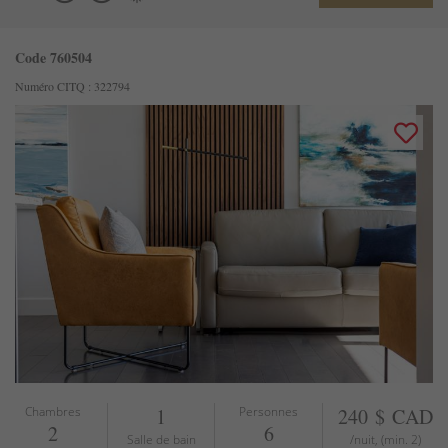
Code 760504
Numéro CITQ : 322794
Chambres
1
Personnes
240 $ CAD
2
6
Salle de bain
/nuit, (min. 2)