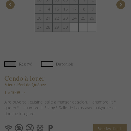
keyboard_arrow_left
keyboard_arrow_right
13
14
15
16
17
18
19
20
21
22
23
24
25
26
27
28
29
30
Réservé
Disponible
Condo à louer
Vieux-Port de Québec
Le 1005 - ·
Aire ouverte : cuisine, salle à manger et salon. 1 chambre lit '"
queen " 1 chambre lit " king " Salle de bains avec baignoire et
douche intégrée
Voir les détails