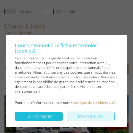
Réservé
Disponible
Condo à louer
Vieux-Québec
900 pi². condo lumineux et moderne. Sa terrasse, en retrait de la
Consentement aux fichiers témoins
rue, vous assure tranquillité et intimité tout en vous permettant
(cookies)
de relaxer. Situé au troisième...
Ce site Internet fait usage de cookies pour son bon
fonctionnement et pour analyser votre interaction avec lui,
dans le but de vous offrir une expérience personnalisée et
Voir les détails
améliorée. Nous n'utiliserons des cookies que si vous donnez
votre consentement en cliquant sur «Tout accepter». Vous avez
également la possibilité de gérer vos préférences en matière
de cookies en accédant aux paramètres via le bouton
Code 356
«Personnaliser».
Pour plus d’information, lisez notre
politique de confidentialité
.
Tout accepter
Personnaliser