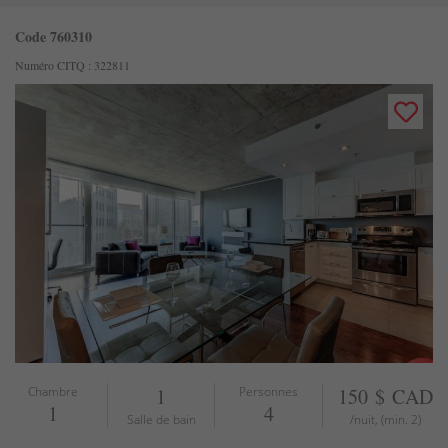
Code 760310
Numéro CITQ : 322811
Chambre
1
Personnes
150 $ CAD
1
4
Salle de bain
/nuit, (min. 2)