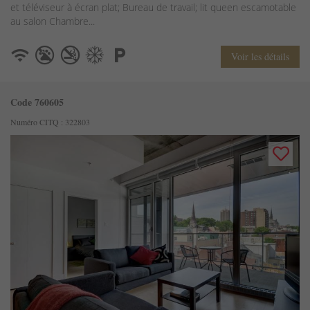
et téléviseur à écran plat; Bureau de travail; lit queen escamotable
au salon Chambre...
Voir les détails
Code 760605
Numéro CITQ : 322803