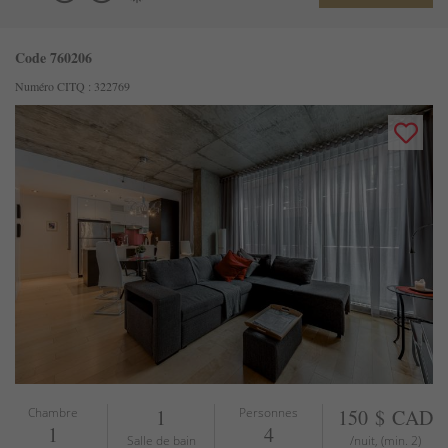
Code 760206
Numéro CITQ : 322769
Chambre
1
Personnes
150 $ CAD
1
4
Salle de bain
/nuit, (min. 2)