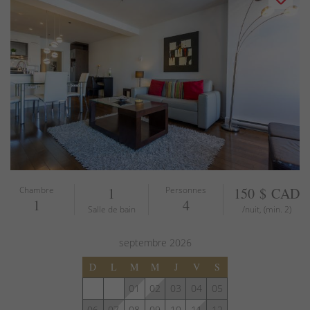
Chambre
1
Personnes
150 $ CAD
1
4
Salle de bain
/nuit, (min. 2)
septembre
2026
D
L
M
M
J
V
S
01
02
03
04
05
06
07
08
09
10
11
12