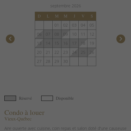
septembre
2026
D
L
M
M
J
V
S
01
02
03
04
05
06
07
08
09
10
11
12
keyboard_arrow_left
keyboard_arrow_right
13
14
15
16
17
18
19
20
21
22
23
24
25
26
27
28
29
30
Réservé
Disponible
Condo à louer
Vieux-Québec
Aire ouverte avec cuisine, coin repas et salon doté d'une causeuse