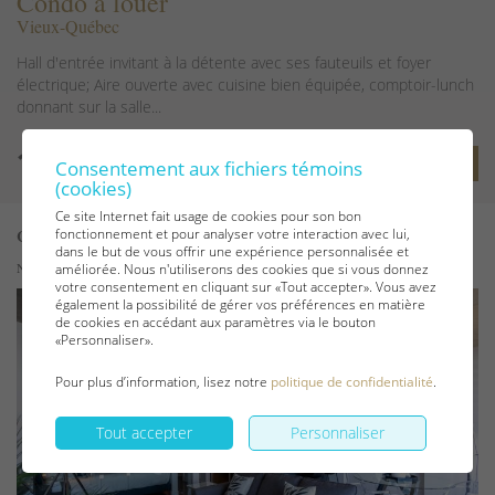
Condo à louer
Vieux-Québec
Hall d'entrée invitant à la détente avec ses fauteuils et foyer
électrique; Aire ouverte avec cuisine bien équipée, comptoir-lunch
donnant sur la salle...
Voir les détails
Consentement aux fichiers témoins
(cookies)
Ce site Internet fait usage de cookies pour son bon
Code 760414
fonctionnement et pour analyser votre interaction avec lui,
dans le but de vous offrir une expérience personnalisée et
Numéro CITQ : 322785
améliorée. Nous n'utiliserons des cookies que si vous donnez
votre consentement en cliquant sur «Tout accepter». Vous avez
également la possibilité de gérer vos préférences en matière
de cookies en accédant aux paramètres via le bouton
«Personnaliser».
Pour plus d’information, lisez notre
politique de confidentialité
.
Tout accepter
Personnaliser