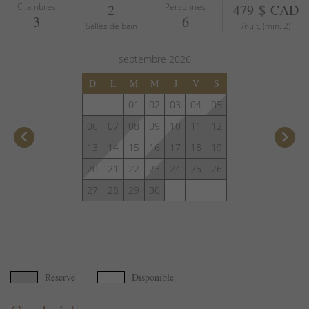
Chambres
2
Personnes
479 $ CAD
3
6
Salles de bain
/nuit, (min. 2)
septembre
2026
D
L
M
M
J
V
S
01
02
03
04
05
06
07
08
09
10
11
12
keyboard_arrow_left
keyboard_arrow_right
13
14
15
16
17
18
19
20
21
22
23
24
25
26
27
28
29
30
Réservé
Disponible