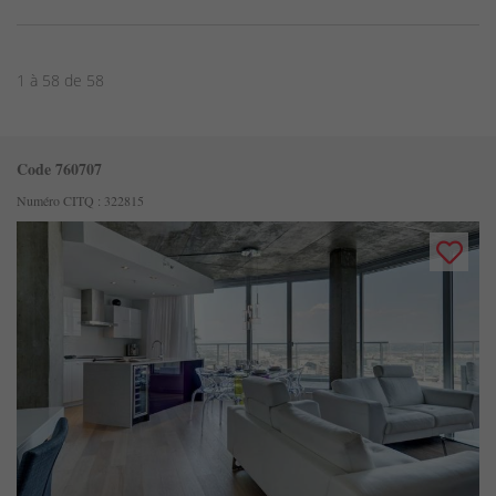
1 à 58 de 58
Code 760707
Numéro CITQ : 322815