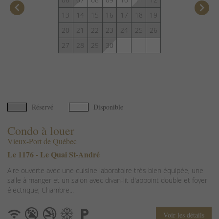
keyboard_arrow_left
keyboard_arrow_right
13
14
15
16
17
18
19
20
21
22
23
24
25
26
27
28
29
30
Réservé
Disponible
Condo à louer
Vieux-Port de Québec
Le 1176 - Le Quai St-André
Aire ouverte avec une cuisine laboratoire très bien équipée, une
salle à manger et un salon avec divan-lit d'appoint double et foyer
électrique; Chambre...
Voir les détails