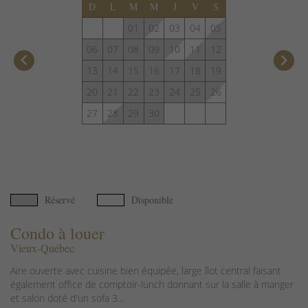
D
L
M
M
J
V
S
01
02
03
04
05
06
07
08
09
10
11
12
keyboard_arrow_left
keyboard_arrow_right
13
14
15
16
17
18
19
20
21
22
23
24
25
26
27
28
29
30
Réservé
Disponible
Condo à louer
Vieux-Québec
Aire ouverte avec cuisine bien équipée, large îlot central faisant
également office de comptoir-lunch donnant sur la salle à manger
et salon doté d'un sofa 3...