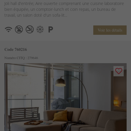
Joli hall d'entrée; Aire ouverte comprenant une cuisine laboratoire
bien équipée, un comptoir-lunch et coin repas, un bureau de
travail, un salon doté d'un sofa-lit...
Voir les détails
Code 760216
Numéro CITQ : 279646