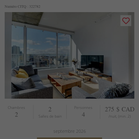
Numéro CITQ : 322782
Chambres
2
Personnes
275 $ CAD
2
4
Salles de bain
/nuit, (min. 2)
septembre
2026