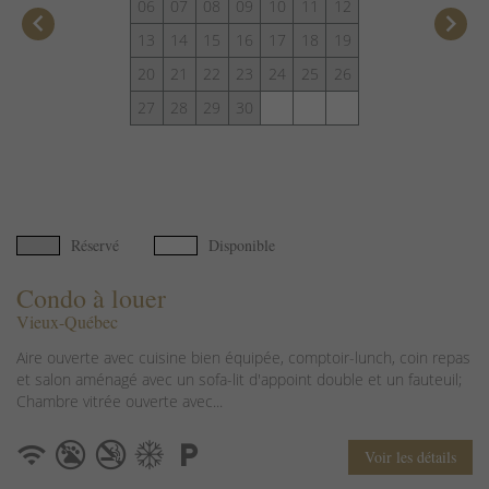
06
07
08
09
10
11
12
keyboard_arrow_left
keyboard_arrow_right
13
14
15
16
17
18
19
20
21
22
23
24
25
26
27
28
29
30
Réservé
Disponible
Condo à louer
Vieux-Québec
Aire ouverte avec cuisine bien équipée, comptoir-lunch, coin repas
et salon aménagé avec un sofa-lit d'appoint double et un fauteuil;
Chambre vitrée ouverte avec...
Voir les détails