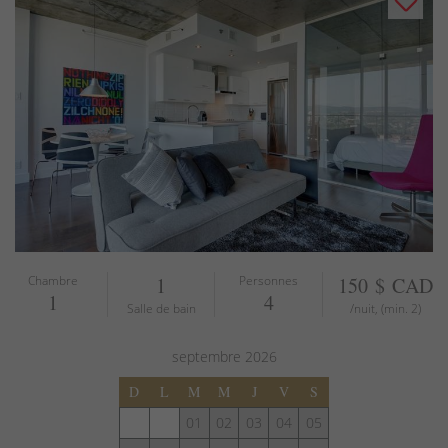
Chambre
1
Personnes
150 $ CAD
1
4
Salle de bain
/nuit, (min. 2)
septembre
2026
D
L
M
M
J
V
S
01
02
03
04
05