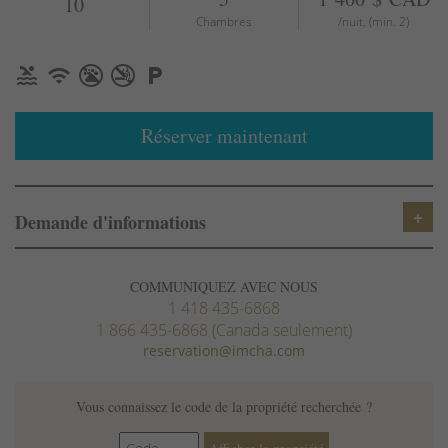
10
TV
Chambres
/nuit, (min. 2)
Parking gratuit
Balcon
Salon privé
Convient aux enfants
Réserver maintenant
Convient aux enfants en bas âge
Fer à repasser
Linge de maison
Cafetière/théière
Demande d'informations
Serviettes
Jardin ou arrière-cour
Eau chaude
COMMUNIQUEZ AVEC NOUS
Entrée privée
1 418 435-6868
1 866 435-6868 (Canada seulement)
Oreillers et couvertures supplémentaires
reservation@imcha.com
Bases de cuisine
Salle de jeux
Salle à manger
Vous connaissez le code de la propriété recherchée ?
WiFi gratuit