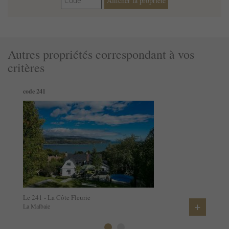
Afficher la propriété
Chaise de bureau
Table à manger
Equipement pour enfants
Rangement des vêtements
Café
Autres propriétés correspondant à vos
critères
code 241
Le 241 - La Côte Fleurie
+
La Malbaie