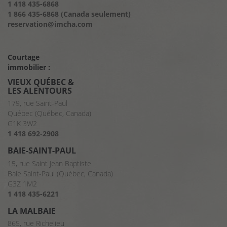
1 418 435-6868
1 866 435-6868 (Canada seulement)
reservation@imcha.com
Courtage
immobilier :
VIEUX QUÉBEC &
LES ALENTOURS
179, rue Saint-Paul
Québec (Québec, Canada)
G1K 3W2
1 418 692-2908
BAIE-SAINT-PAUL
15, rue Saint Jean Baptiste
Baie Saint-Paul (Québec, Canada)
G3Z 1M2
1 418 435-6221
LA MALBAIE
865, rue Richelieu