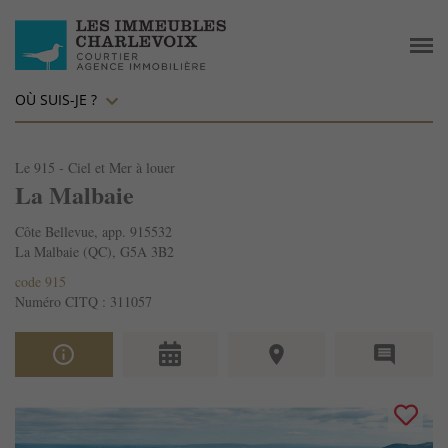
OÙ SUIS-JE ?
Le 915 - Ciel et Mer à louer
La Malbaie
Côte Bellevue, app. 915532
La Malbaie (QC), G5A 3B2
code 915
Numéro CITQ : 311057
info_outline
place
comment