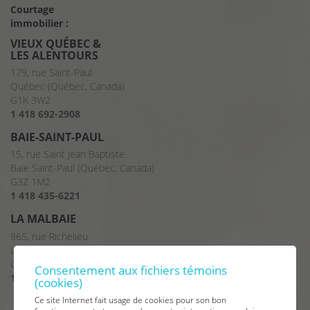
Courtage
immobilier :
VIEUX QUÉBEC &
LES ALENTOURS
179, rue Saint-Paul
Québec (Québec, Canada)
G1K 3W2
1 418 692-2908
BAIE-SAINT-PAUL
15, rue Saint Jean Baptiste
Baie Saint-Paul (Québec, Canada)
G3Z 1M2
1 418 435-6221
LA MALBAIE
865, rue Richelieu
La Malbaie (Québec, Canada)
G5A 2X8
Consentement aux fichiers témoins
1 418 665-2375
(cookies)
Ce site Internet fait usage de cookies pour son bon