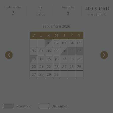
Habitacións
2
Personas
400 $ CAD
3
6
Baños
/nuit, (min. 2)
septiembre
2026
D
L
M
M
J
V
S
01
02
03
04
05
06
07
08
09
10
11
12
keyboard_arrow_left
keyboard_arrow_right
13
14
15
16
17
18
19
20
21
22
23
24
25
26
27
28
29
30
Reservado
Disponible