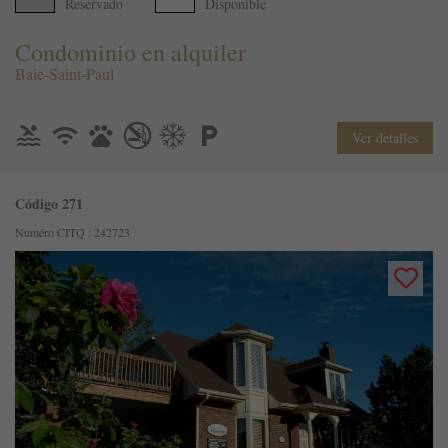
Reservado
Disponible
Condominio en alquiler
Baie-Saint-Paul
Ver detalles
Código 271
Numéro CITQ : 242723