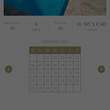
Habitacións
8
Personas
16 585 $ CAD
10
16
Baños
1 meses
septiembre
2026
D
L
M
M
J
V
S
01
02
03
04
05
06
07
08
09
10
11
12
keyboard_arrow_left
keyboard_arrow_right
13
14
15
16
17
18
19
20
21
22
23
24
25
26
27
28
29
30