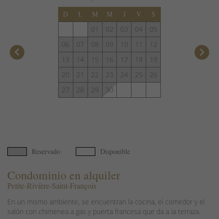
D
L
M
M
J
V
S
01
02
03
04
05
06
07
08
09
10
11
12
keyboard_arrow_left
keyboard_arrow_right
13
14
15
16
17
18
19
20
21
22
23
24
25
26
27
28
29
30
Reservado
Disponible
Condominio en alquiler
Petite-Rivière-Saint-François
En un mismo ambiente, se encuentran la cocina, el comedor y el
salón con chimenea a gas y puerta francesa que da a la terraza.