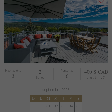
Habitacións
2
Personas
400 $ CAD
3
6
Baños
/nuit, (min. 2)
septiembre
2026
D
L
M
M
J
V
S
01
02
03
04
05