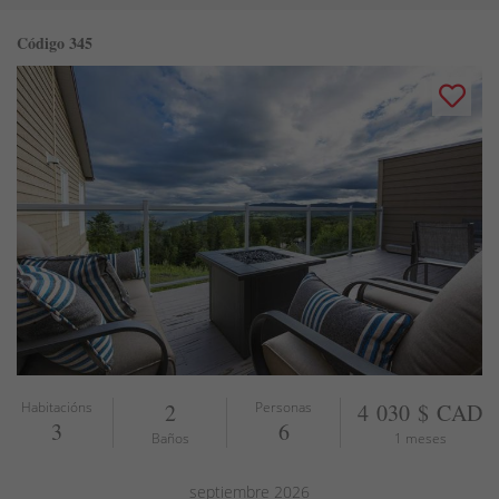
Código 345
Habitacións
2
Personas
4 030 $ CAD
3
6
Baños
1 meses
septiembre
2026