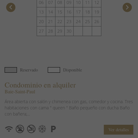
06
07
08
09
10
11
12
keyboard_arrow_left
keyboard_arrow_right
13
14
15
16
17
18
19
20
21
22
23
24
25
26
27
28
29
30
Reservado
Disponible
Condominio en alquiler
Baie-Saint-Paul
Área abierta con salón y chimenea con gas, comedor y cocina. Tres
habitaciones con cama " queen " Baño pequeño con ducha Baño
con bañera;...
Ver detalles