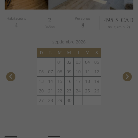
Habitacións
2
Personas
495 $ CAD
4
8
Baños
/nuit, (min. 2)
septiembre
2026
D
L
M
M
J
V
S
01
02
03
04
05
06
07
08
09
10
11
12
keyboard_arrow_left
keyboard_arrow_right
13
14
15
16
17
18
19
20
21
22
23
24
25
26
27
28
29
30