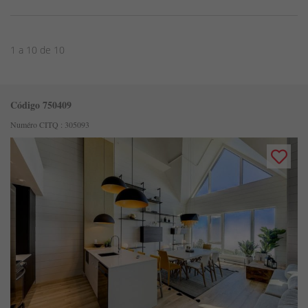
1 a 10 de 10
Código 750409
Numéro CITQ : 305093