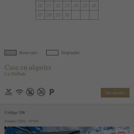
20
21
22
23
24
25
26
27
28
29
30
Reservado
Disponible
Casa en alquiler
La Malbaie
Ver detalles
Código 338
Numéro CITQ : 307904