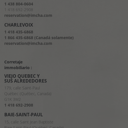
1 438 804-0604
1 418 692-2908
reservation@imcha.com
CHARLEVOIX
1 418 435-6868
1 866 435-6868 (Canadá solamente)
reservation@imcha.com
Corretaje
immobiliario :
VIEJO QUEBEC Y
SUS ALREDEDORES
179, calle Saint-Paul
Québec (Québec, Canada)
G1K 3W2
1 418 692-2908
BAIE-SAINT-PAUL
15, calle Saint Jean Baptiste
Baie Saint-Paul (Québec, Canada)