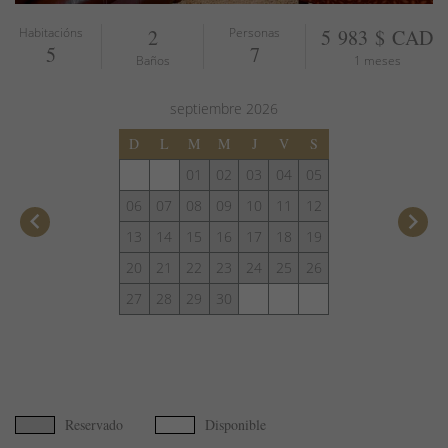
Habitacións
2
Personas
5 983 $ CAD
5
7
Baños
1 meses
septiembre
2026
D
L
M
M
J
V
S
01
02
03
04
05
06
07
08
09
10
11
12
keyboard_arrow_left
keyboard_arrow_right
13
14
15
16
17
18
19
20
21
22
23
24
25
26
27
28
29
30
Reservado
Disponible