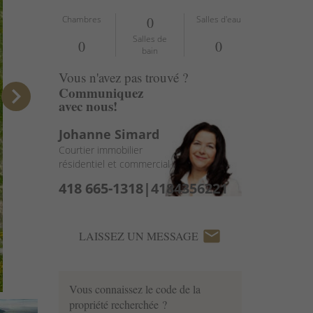
Chambres
0
Salles d'eau
Salles de
0
0
bain
Vous n'avez pas trouvé ?
chevron_right
Communiquez
avec nous!
Johanne Simard
Courtier immobilier
résidentiel et commercial
418 665-1318|4184356221
email
LAISSEZ UN MESSAGE
Vous connaissez le code de la
propriété recherchée ?