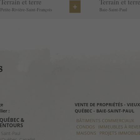
Terrain et terre
Terrain et terr
+
Petite-Rivière-Saint-François
Baie-Saint-Paul
ge
VENTE DE PROPRIÉTÉS - VIEUX
VENTE DE PROPRIÉTÉS - CHAR
ier :
QUÉBEC - BAIE-SAINT-PAUL
- BAIE-SAINT-PAUL
 QUÉBEC &
BÂTIMENTS COMMERCIAUX
BÂTIMENTS COMMERCIAUX
LENTOURS
CONDOS
CONDOS
IMMEUBLES À REVE
IMMEUBLES À REVE
MAISONS
MAISONS
PROJETS IMMOBILI
PROJETS IMMOBILI
 Saint-Paul
(Québec, Canada)