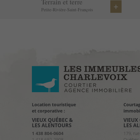
Terrain et terre
+
Petite-Rivière-Saint-François
Location touristique
Courta
et corporative :
immobil
VIEUX QUÉBEC &
VIEUX
LES ALENTOURS
LES A
1 438 804-0604
179, rue
1 418 692-2908
Québec 