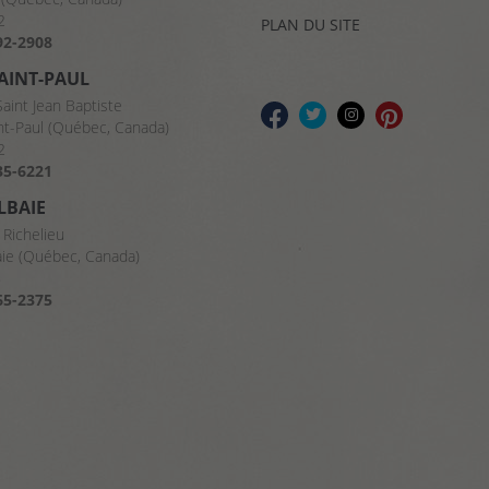
2
PLAN DU SITE
92-2908
SAINT-PAUL
Saint Jean Baptiste
nt-Paul (Québec, Canada)
2
35-6221
LBAIE
 Richelieu
aie (Québec, Canada)
8
65-2375