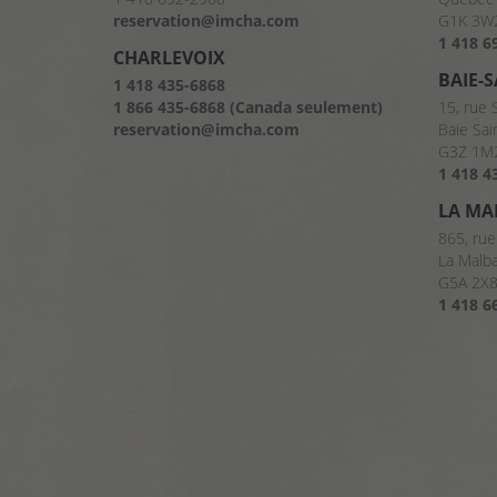
reservation@imcha.com
G1K 3W
1 418 6
CHARLEVOIX
BAIE-
1 418 435-6868
1 866 435-6868 (Canada seulement)
15, rue 
reservation@imcha.com
Baie Sai
G3Z 1M
1 418 4
LA MA
865, rue
La Malb
G5A 2X
1 418 6