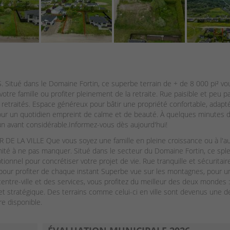
tué dans le Domaine Fortin, ce superbe terrain de + de 8 000 pi² vou
votre famille ou profiter pleinement de la retraite. Rue paisible et peu p
es retraités. Espace généreux pour bâtir une propriété confortable, adapt
pour un quotidien empreint de calme et de beauté. À quelques minutes 
un avant considérable.Informez-vous dès aujourd'hui!
 LA VILLE Que vous soyez une famille en pleine croissance ou à l'a
unité à ne pas manquer. Situé dans le secteur du Domaine Fortin, ce spl
ionnel pour concrétiser votre projet de vie. Rue tranquille et sécuritaire
l pour profiter de chaque instant Superbe vue sur les montagnes, pour u
ntre-ville et des services, vous profitez du meilleur des deux mondes :
 et stratégique. Des terrains comme celui-ci en ville sont devenus une 
re disponible.