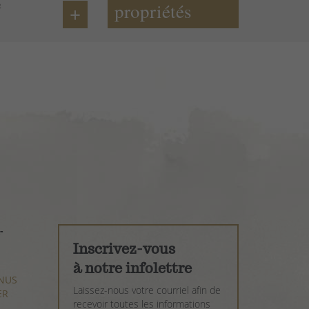
e
propriétés
+
-
LEVOIX
Inscrivez-vous
à notre infolettre
NUS
NUS
Laissez-nous votre courriel afin de
ER
ER
recevoir toutes les informations