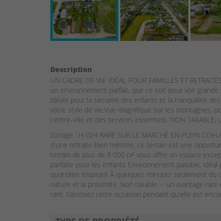
Description
UN CADRE DE VIE IDÉAL POUR FAMILLES ET RETRAITÉS. Si
un environnement parfait, que ce soit pour voir grandir 
idéale pour la sécurité des enfants et la tranquillité d
votre style de vie.Vue magnifique sur les montagnes, 
centre-ville et des services essentiels. NON TAXABLE; 
Zonage : H-024 RARE SUR LE MARCHÉ EN PLEIN COeUR DE
d'une retraite bien méritée, ce terrain est une opport
terrain de plus de 8 000 pi² vous offre un espace except
parfaite pour les enfants Environnement paisible, idéa
quotidien inspirant À quelques minutes seulement du ce
nature et la proximité. Non taxable -- un avantage rare
rare. Saisissez cette occasion pendant qu'elle est enco