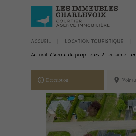
ACCUEIL
LOCATION TOURISTIQUE
Accueil
Vente de propriétés
Terrain et te
info_outline
place
Description
Voir su