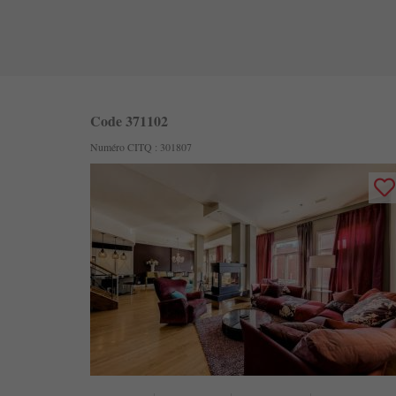
Code 371102
Numéro CITQ : 301807