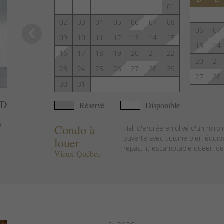
01
02
03
04
05
06
07
08
keyboard_arrow_left
06
07
09
10
11
12
13
14
15
13
14
16
17
18
19
20
21
22
20
21
23
24
25
26
27
28
29
27
28
30
31
AD
Réservé
Disponible
)
Condo à
Hall d'entrée enjolivé d'un miroi
ouverte avec cuisine bien équip
louer
repas, lit escamotable queen de 
Vieux-Québec