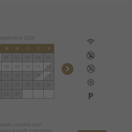
septembre
2026
M
M
J
V
S
01
02
03
04
05
keyboard_arrow_right
08
09
10
11
12
15
16
17
18
19
22
23
24
25
26
29
30
équipée, comptoir-lunch
ouvant accueillir 6 personnes