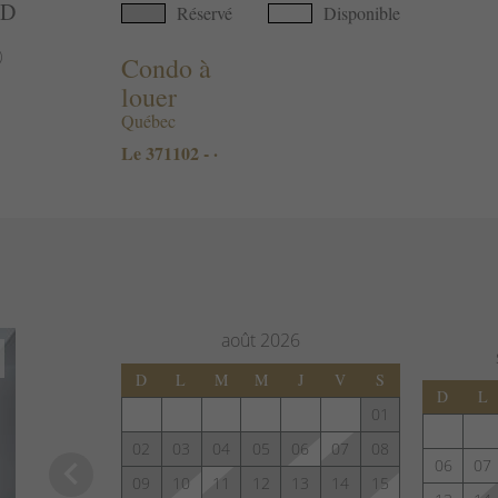
AD
Réservé
Disponible
)
Condo à
louer
Québec
Le 371102 - ·
août
2026
D
L
M
M
J
V
S
D
L
01
02
03
04
05
06
07
08
keyboard_arrow_left
06
07
09
10
11
12
13
14
15