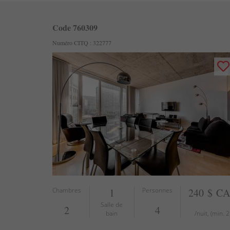
Code 760309
Numéro CITQ : 322777
Chambres
1
Personnes
240 $ C
Salle de
2
4
bain
/nuit, (min. 2