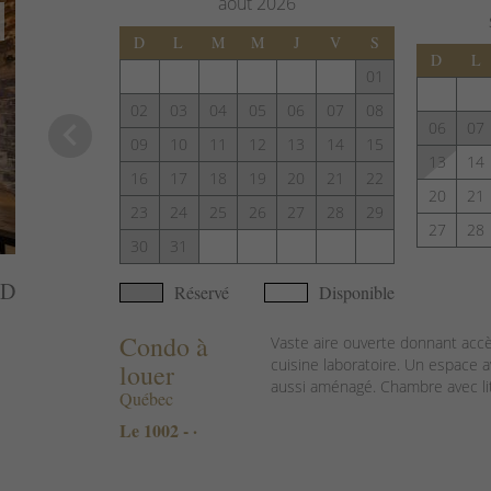
août
2026
D
L
M
M
J
V
S
D
L
01
02
03
04
05
06
07
08
keyboard_arrow_left
06
07
09
10
11
12
13
14
15
13
14
16
17
18
19
20
21
22
20
21
23
24
25
26
27
28
29
27
28
30
31
AD
Réservé
Disponible
Condo à
Vaste aire ouverte donnant accè
cuisine laboratoire. Un espace av
louer
aussi aménagé. Chambre avec lit
Québec
Le 1002 - ·