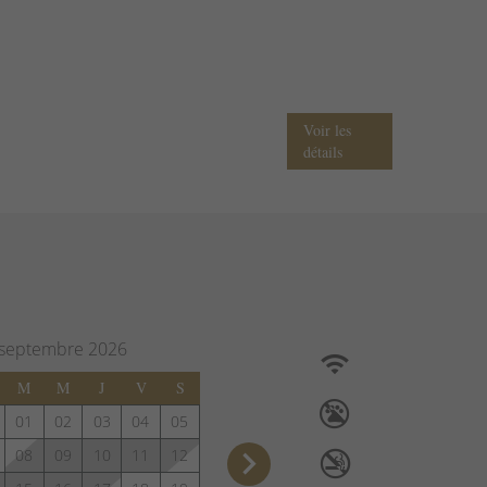
Voir les
détails
septembre
2026
M
M
J
V
S
01
02
03
04
05
keyboard_arrow_right
08
09
10
11
12