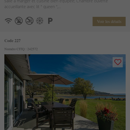
salle à manger et cuisine bien équipée; Chambre ouverte
accueillante avec lit " queen ",...
Voir les détails
Code 227
Numéro CITQ : 242572