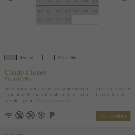
13
14
15
16
17
18
19
20
21
22
23
24
25
26
27
28
29
30
Réservé
Disponible
Condo à louer
Vieux-Québec
Aire ouverte avec cuisine laboratoire, comptoir-lunch, coin repas et
salon doté d'un sofa-lit double et d'un fauteuil; Chambre fermée
avec lit " queen "; Salle de bain avec...
Voir les détails