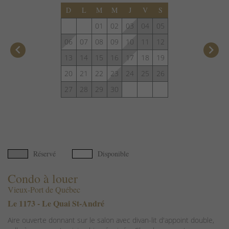
D
L
M
M
J
V
S
01
02
03
04
05
06
07
08
09
10
11
12
keyboard_arrow_left
keyboard_arrow_right
13
14
15
16
17
18
19
20
21
22
23
24
25
26
27
28
29
30
Réservé
Disponible
Condo à louer
Vieux-Port de Québec
Le 1173 - Le Quai St-André
Aire ouverte donnant sur le salon avec divan-lit d'appoint double,