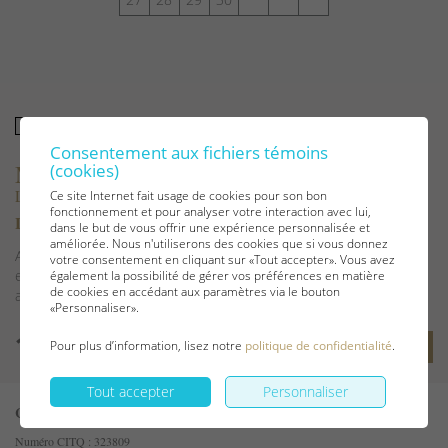
Réservé
Disponible
Consentement aux fichiers témoins
Maison à louer
(cookies)
La Malbaie
Ce site Internet fait usage de cookies pour son bon
fonctionnement et pour analyser votre interaction avec lui,
Le 349 - Cap Blanc - La Malbaie
dans le but de vous offrir une expérience personnalisée et
améliorée. Nous n'utiliserons des cookies que si vous donnez
Accès par un escalier étroit et abrupt; 1 chambre avec 1 lit double
votre consentement en cliquant sur «Tout accepter». Vous avez
et 1 salle de bains privée avec douche; 1 chambre avec 1 grand lit
également la possibilité de gérer vos préférences en matière
de cookies en accédant aux paramètres via le bouton
attenante à une salle de...
«Personnaliser».
Voir les détails
Pour plus d’information, lisez notre
politique de confidentialité
.
Tout accepter
Personnaliser
Code 760316
Numéro CITQ : 323809