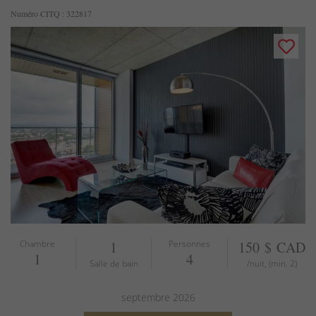
Numéro CITQ : 322817
Chambre
1
Personnes
150 $ CAD
1
4
Salle de bain
/nuit, (min. 2)
septembre
2026