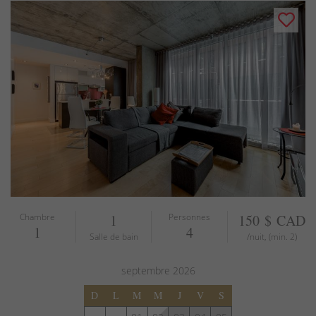
Chambre
1
Personnes
150 $ CAD
1
4
Salle de bain
/nuit, (min. 2)
septembre
2026
D
L
M
M
J
V
S