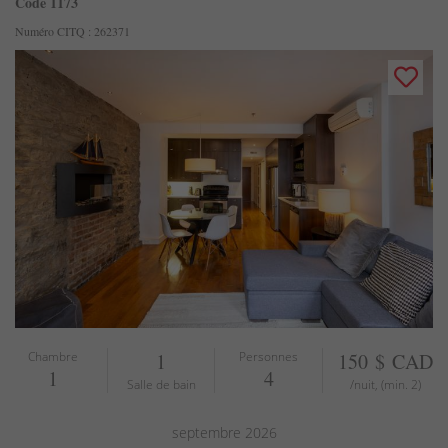
Code 1173
Numéro CITQ : 262371
Chambre
1
Personnes
150 $ CAD
1
4
Salle de bain
/nuit, (min. 2)
septembre
2026