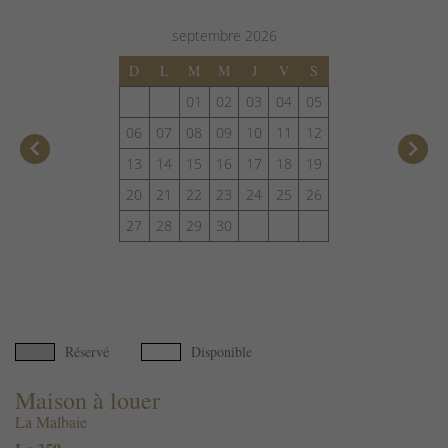
septembre
2026
D
L
M
M
J
V
S
01
02
03
04
05
06
07
08
09
10
11
12
keyboard_arrow_left
keyboard_arrow_right
13
14
15
16
17
18
19
20
21
22
23
24
25
26
27
28
29
30
Réservé
Disponible
Maison à louer
La Malbaie