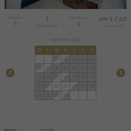
Chambres
2
Personnes
499 $ CAD
3
6
Salles de bain
/nuit, (min. 2)
septembre
2026
D
L
M
M
J
V
S
01
02
03
04
05
06
07
08
09
10
11
12
keyboard_arrow_left
keyboard_arrow_right
13
14
15
16
17
18
19
20
21
22
23
24
25
26
27
28
29
30