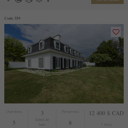
Code 359
Chambres
3
Personnes
12 400 $ CAD
Salles de
5
8
bain
1 mois