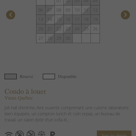
01
02
03
04
05
06
07
08
09
10
11
12
keyboard_arrow_left
keyboard_arrow_right
13
14
15
16
17
18
19
20
21
22
23
24
25
26
27
28
29
30
Réservé
Disponible
Condo à louer
Vieux-Québec
Joli hall d'entrée; Aire ouverte comprenant une cuisine laboratoire
bien équipée, un comptoir-lunch et coin repas, un bureau de
travail, un salon doté d'un sofa-lit...
Voir les détails