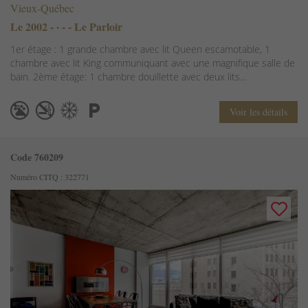
Vieux-Québec
Le 2002 - · - - Le Parloir
1er étage : 1 grande chambre avec lit Queen escamotable, 1
chambre avec lit King communiquant avec une magnifique salle de
bain. 2ème étage: 1 chambre douillette avec deux lits...
Voir les détails
Code 760209
Numéro CITQ : 322771