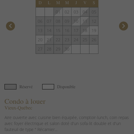
D
L
M
M
J
V
S
01
02
03
04
05
06
07
08
09
10
11
12
keyboard_arrow_left
keyboard_arrow_right
13
14
15
16
17
18
19
20
21
22
23
24
25
26
27
28
29
30
Réservé
Disponible
Condo à louer
Vieux-Québec
Aire ouverte avec cuisine bien équipée, comptoir-lunch, coin repas
avec foyer électrique et salon doté d'un sofa-lit double et d'un
fauteuil de type " Récamier...