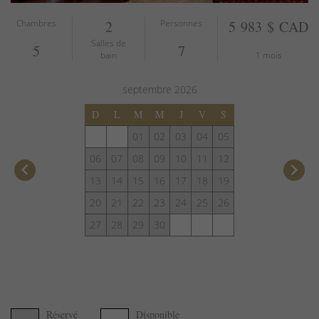
Chambres
2
Personnes
5 983 $ CAD
Salles de
5
7
bain
1 mois
septembre
2026
D
L
M
M
J
V
S
01
02
03
04
05
06
07
08
09
10
11
12
keyboard_arrow_left
keyboard_arrow_right
13
14
15
16
17
18
19
20
21
22
23
24
25
26
27
28
29
30
Réservé
Disponible