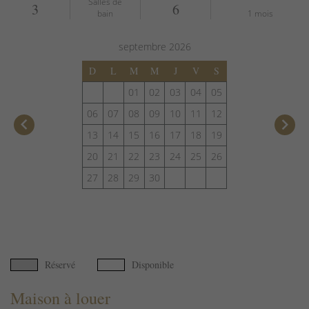
Salles de
3
6
bain
1 mois
septembre
2026
D
L
M
M
J
V
S
01
02
03
04
05
06
07
08
09
10
11
12
keyboard_arrow_left
keyboard_arrow_right
13
14
15
16
17
18
19
20
21
22
23
24
25
26
27
28
29
30
Réservé
Disponible
Maison à louer