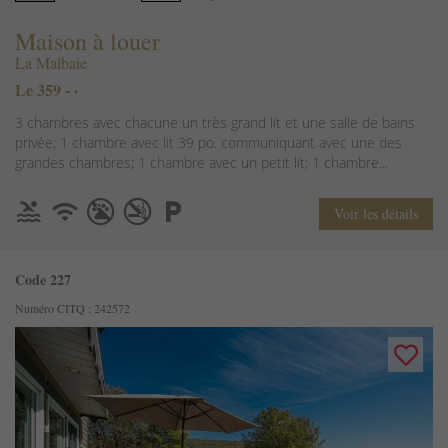
Maison à louer
La Malbaie
Le 359 - ·
3 chambres avec chacune un très grand lit et une salle de bains
privée; 1 chambre avec lit 39 po. communiquant avec une des
grandes chambres; 1 chambre avec un petit lit; 1 chambre...
Voir les détails
Code 227
Numéro CITQ : 242572