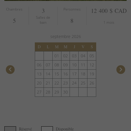
Chambres
3
Personnes
12 400 $ CAD
Salles de
5
8
bain
1 mois
septembre
2026
D
L
M
M
J
V
S
01
02
03
04
05
06
07
08
09
10
11
12
keyboard_arrow_left
keyboard_arrow_right
13
14
15
16
17
18
19
20
21
22
23
24
25
26
27
28
29
30
Réservé
Disponible