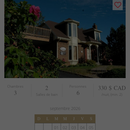
Chambres
2
Personnes
330 $ CAD
3
6
Salles de bain
/nuit, (min. 2)
septembre
2026
D
L
M
M
J
V
S
01
02
03
04
05