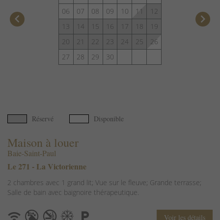
06
07
08
09
10
11
12
keyboard_arrow_left
keyboard_arrow_right
13
14
15
16
17
18
19
20
21
22
23
24
25
26
27
28
29
30
Réservé
Disponible
Maison à louer
Baie-Saint-Paul
Le 271 - La Victorienne
2 chambres avec 1 grand lit; Vue sur le fleuve; Grande terrasse;
Salle de bain avec baignoire thérapeutique.
Voir les détails