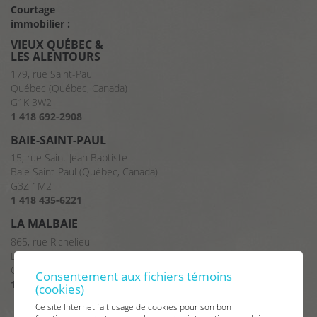
Courtage
immobilier :
VIEUX QUÉBEC &
LES ALENTOURS
179, rue Saint-Paul
Québec (Québec, Canada)
G1K 3W2
1 418 692-2908
BAIE-SAINT-PAUL
15, rue Saint Jean Baptiste
Baie Saint-Paul (Québec, Canada)
G3Z 1M2
1 418 435-6221
LA MALBAIE
865, rue Richelieu
La Malbaie (Québec, Canada)
G5A 2X8
Consentement aux fichiers témoins
1 418 665-2375
(cookies)
Ce site Internet fait usage de cookies pour son bon