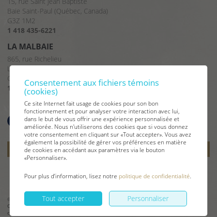
15, rue Saint Jean Baptiste
Baie Saint-Paul (Québec, Canada)
G3Z 1M2
1 418 435-6221
LA MALBAIE
865, rue Richelieu
La Malbaie (Québec, Canada)
G5A 2X8
Consentement aux fichiers témoins
1 418 665-2375
(cookies)
Ce site Internet fait usage de cookies pour son bon
fonctionnement et pour analyser votre interaction avec lui,
dans le but de vous offrir une expérience personnalisée et
améliorée. Nous n'utiliserons des cookies que si vous donnez
votre consentement en cliquant sur «Tout accepter». Vous avez
également la possibilité de gérer vos préférences en matière
Inscrivez-vous
à notre infolettre
send
de cookies en accédant aux paramètres via le bouton
«Personnaliser».
Pour plus d’information, lisez notre
politique de confidentialité
.
Conception
&
Hébergement
ADN communication
Tout accepter
Personnaliser
© 2026 |
Les Immeubles Charlevoix
Courtage immobilier et location touristique
|
Conditions d'utilisation et politique de
confidentialité
|
Gérer mes témoins (cookies)