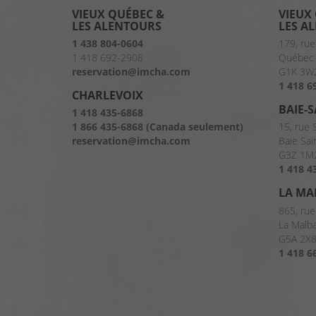
VIEUX QUÉBEC &
VIEUX
LES ALENTOURS
LES A
1 438 804-0604
179, rue
1 418 692-2908
Québec 
reservation@imcha.com
G1K 3W
1 418 6
CHARLEVOIX
BAIE-
1 418 435-6868
1 866 435-6868 (Canada seulement)
15, rue 
reservation@imcha.com
Baie Sai
G3Z 1M
1 418 4
LA MA
865, rue
La Malb
G5A 2X
1 418 6