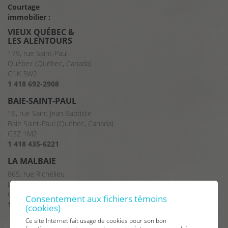
Courtage
immobilier :
VIEUX QUÉBEC &
LES ALENTOURS
179, rue Saint-Paul
Québec (Québec, Canada)
G1K 3W2
1 418 692-2908
BAIE-SAINT-PAUL
15, rue Saint Jean Baptiste
Baie Saint-Paul (Québec, Canada)
G3Z 1M2
1 418 435-6221
LA MALBAIE
865, rue Richelieu
La Malbaie (Québec, Canada)
G5A 2X8
Consentement aux fichiers témoins
1 418 665-2375
(cookies)
Ce site Internet fait usage de cookies pour son bon