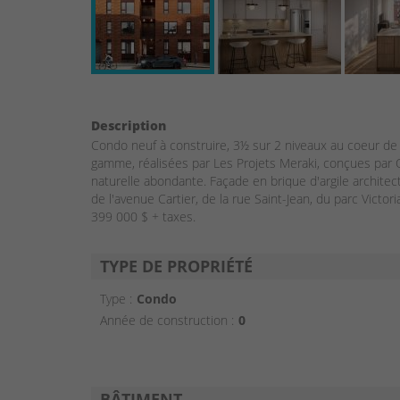
Description
Condo neuf à construire, 3½ sur 2 niveaux au coeur de 
gamme, réalisées par Les Projets Meraki, conçues par 
naturelle abondante. Façade en brique d'argile architect
de l'avenue Cartier, de la rue Saint-Jean, du parc Victo
399 000 $ + taxes.
TYPE DE PROPRIÉTÉ
Type :
Condo
Année de construction :
0
BÂTIMENT