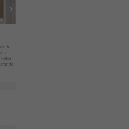
chevron_right
aut de
ière
Vallier,
artir de