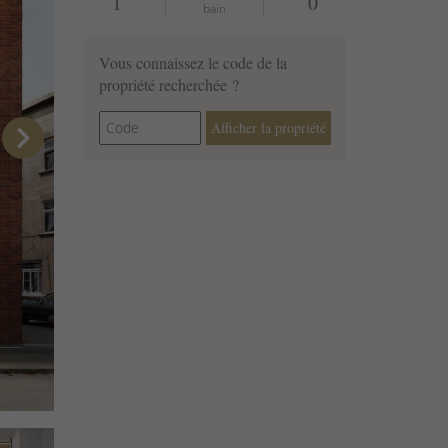
1
0
bain
Vous connaissez le code de la
propriété recherchée ?
chevron_right
Afficher la propriété