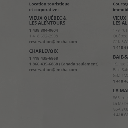
Location touristique
Courta
et corporative :
immobil
VIEUX QUÉBEC &
VIEUX
LES ALENTOURS
LES A
1 438 804-0604
179, rue
1 418 692-2908
Québec 
reservation@imcha.com
G1K 3W
1 418 6
CHARLEVOIX
BAIE-
1 418 435-6868
1 866 435-6868 (Canada seulement)
15, rue 
reservation@imcha.com
Baie Sai
G3Z 1M
1 418 4
LA MA
865, rue
La Malb
G5A 2X
1 418 6