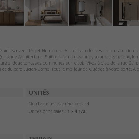
Saint-Sauveur. Projet Hermione - 5 unités exclusives de construction h
Quinzhee Architecture. Finitions haut de gamme, volumes généreux, lum
urale, deux terrasses communes sur le toit. Vivez à pied de la rue Saint-
ria et du parc Lucien-Borne. Tout le meilleur de Québec à votre porte. À p
UNITÉS
Nombre d'unités principales :
1
Unités principales :
1 × 4 1/2
TERRAIN