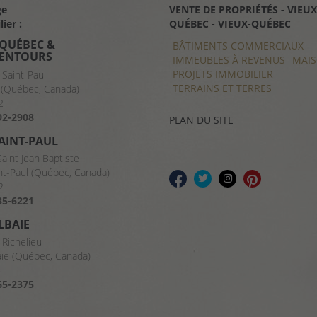
ge
VENTE DE PROPRIÉTÉS - VIEUX
VENTE DE PROPRIÉTÉS - CHAR
ier :
QUÉBEC - VIEUX-QUÉBEC
- VIEUX-QUÉBEC
 QUÉBEC &
BÂTIMENTS COMMERCIAUX
BÂTIMENTS COMMERCIAUX
LENTOURS
IMMEUBLES À REVENUS
IMMEUBLES À REVENUS
MAI
MAI
PROJETS IMMOBILIER
PROJETS IMMOBILIER
 Saint-Paul
TERRAINS ET TERRES
TERRAINS ET TERRES
(Québec, Canada)
2
92-2908
PLAN DU SITE
SAINT-PAUL
Saint Jean Baptiste
nt-Paul (Québec, Canada)
2
35-6221
LBAIE
 Richelieu
aie (Québec, Canada)
8
65-2375