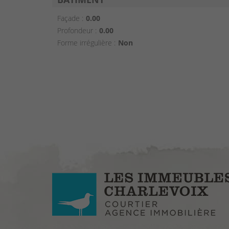
Façade :
0.00
Profondeur :
0.00
Forme irrégulière :
Non